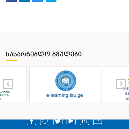
ᲡᲐᲡᲐᲠᲒᲔᲑᲚᲝ ᲑᲛᲣᲚᲔᲑᲘ