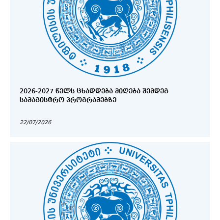
2026-2027 ᲬᲔᲚᲡ ᲪᲮᲐᲓᲓᲔᲑᲐ ᲛᲘᲦᲔᲑᲐ ᲨᲔᲛᲓᲔᲒ
ᲡᲐᲛᲐᲒᲘᲡᲢᲠᲝ ᲞᲠᲝᲒᲠᲐᲛᲔᲑᲖᲔ
22/07/2026