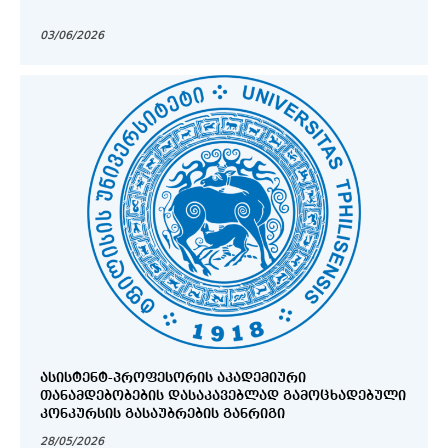
03/06/2026
ᲐᲡᲘᲡᲢᲔᲜᲢ-ᲞᲠᲝᲤᲔᲡᲝᲠᲘᲡ ᲐᲙᲐᲓᲔᲛᲘᲣᲠᲘ
ᲗᲐᲜᲐᲛᲓᲔᲑᲝᲑᲔᲑᲘᲡ ᲓᲐᲡᲐᲙᲐᲕᲔᲑᲚᲐᲓ ᲒᲐᲛᲝᲪᲮᲐᲓᲔᲑᲣᲚᲘ
ᲙᲝᲜᲙᲣᲠᲡᲘᲡ ᲒᲐᲡᲐᲣᲑᲠᲔᲑᲘᲡ ᲒᲐᲜᲠᲘᲒᲘ
28/05/2026