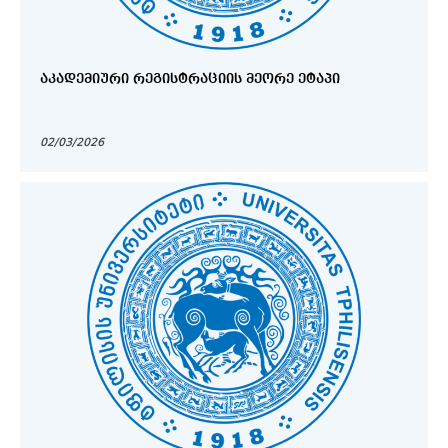
ᲐᲙᲐᲓᲔᲛᲘᲣᲠᲘ ᲠᲔᲒᲘᲡᲢᲠᲐᲪᲘᲘᲡ ᲛᲔᲝᲠᲔ ᲔᲢᲐᲞᲘ
02/03/2026