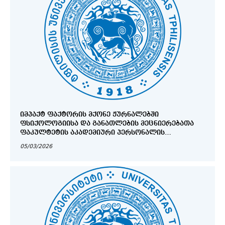
ᲘᲛᲞᲐᲥᲢ ᲤᲐᲥᲢᲝᲠᲘᲡ ᲛᲥᲝᲜᲔ ᲟᲣᲠᲜᲐᲚᲔᲑᲨᲘ
ᲤᲡᲘᲥᲝᲚᲝᲒᲘᲘᲡᲐ ᲓᲐ ᲒᲐᲜᲐᲗᲚᲔᲑᲘᲡ ᲛᲔᲪᲜᲘᲔᲠᲔᲑᲐᲗᲐ
ᲤᲐᲙᲣᲚᲢᲔᲢᲘᲡ ᲐᲙᲐᲓᲔᲛᲘᲣᲠᲘ ᲞᲔᲠᲡᲝᲜᲐᲚᲘᲡ
ᲐᲕᲢᲝᲠᲝᲑᲘᲗ ᲒᲐᲛᲝᲪᲔᲛᲣᲚᲘ ᲡᲐᲛᲔᲪᲜᲘᲔᲠᲝ ᲡᲢᲐᲢᲔᲑᲘ -
05/03/2026
2025