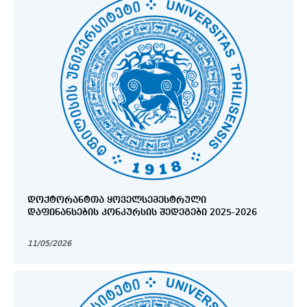
ᲓᲝᲥᲢᲝᲠᲐᲜᲢᲗᲐ ᲧᲝᲕᲔᲚᲡᲔᲛᲔᲡᲢᲠᲣᲚᲘ
ᲓᲐᲤᲘᲜᲐᲜᲡᲔᲑᲘᲡ ᲙᲝᲜᲙᲣᲠᲡᲘᲡ ᲨᲔᲓᲔᲒᲔᲑᲘ 2025-2026
11/05/2026