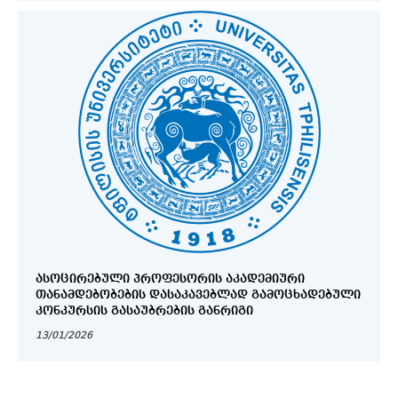
ᲐᲡᲝᲪᲘᲠᲔᲑᲣᲚᲘ ᲞᲠᲝᲤᲔᲡᲝᲠᲘᲡ ᲐᲙᲐᲓᲔᲛᲘᲣᲠᲘ
ᲗᲐᲜᲐᲛᲓᲔᲑᲝᲑᲔᲑᲘᲡ ᲓᲐᲡᲐᲙᲐᲕᲔᲑᲚᲐᲓ ᲒᲐᲛᲝᲪᲮᲐᲓᲔᲑᲣᲚᲘ
ᲙᲝᲜᲙᲣᲠᲡᲘᲡ ᲒᲐᲡᲐᲣᲑᲠᲔᲑᲘᲡ ᲒᲐᲜᲠᲘᲒᲘ
13/01/2026