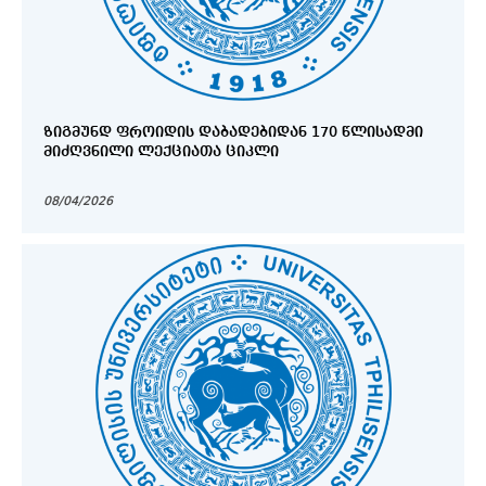
ᲖᲘᲒᲛᲣᲜᲓ ᲤᲠᲝᲘᲓᲘᲡ ᲓᲐᲑᲐᲓᲔᲑᲘᲓᲐᲜ 170 ᲬᲚᲘᲡᲐᲓᲛᲘ
ᲛᲘᲫᲦᲕᲜᲘᲚᲘ ᲚᲔᲥᲪᲘᲐᲗᲐ ᲪᲘᲙᲚᲘ
08/04/2026