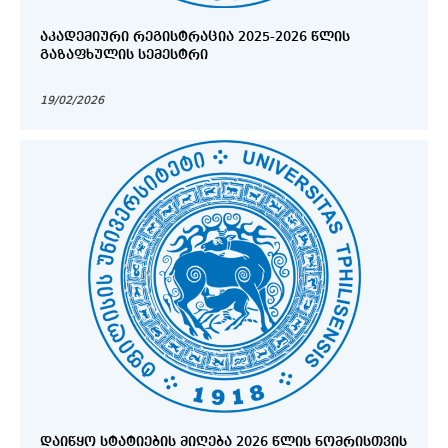
ᲐᲙᲐᲓᲔᲛᲘᲣᲠᲘ ᲠᲔᲒᲘᲡᲢᲠᲐᲪᲘᲐ 2025-2026 ᲬᲚᲘᲡ
ᲒᲐᲖᲐᲤᲮᲣᲚᲘᲡ ᲡᲔᲛᲔᲡᲢᲠᲘ
19/02/2026
ᲓᲐᲘᲬᲧᲝ ᲡᲢᲐᲢᲘᲔᲑᲘᲡ ᲛᲘᲦᲔᲑᲐ 2026 ᲬᲚᲘᲡ ᲜᲝᲛᲠᲘᲡᲗᲕᲘᲡ