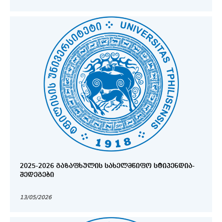
2025-2026 ᲒᲐᲖᲐᲤᲮᲣᲚᲘᲡ ᲡᲐᲮᲔᲚᲛᲬᲘᲤᲝ ᲡᲢᲘᲞᲔᲜᲓᲘᲐ-
ᲨᲔᲓᲔᲒᲔᲑᲘ
13/05/2026