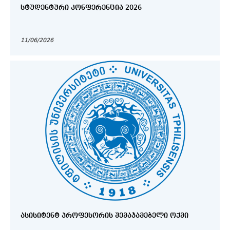
ᲡᲢᲣᲓᲔᲜᲢᲣᲠᲘ ᲙᲝᲜᲤᲔᲠᲔᲜᲪᲘᲐ 2026
11/06/2026
ᲐᲡᲘᲡᲘᲢᲔᲜᲢ ᲞᲠᲝᲤᲔᲡᲝᲠᲘᲡ ᲨᲔᲛᲐᲯᲐᲛᲔᲑᲔᲚᲘ ᲝᲥᲛᲘ