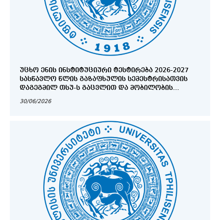
ᲣᲪᲮᲝ ᲔᲜᲘᲡ ᲘᲜᲡᲢᲘᲢᲣᲪᲘᲣᲠᲘ ᲢᲔᲡᲢᲘᲠᲔᲑᲐ 2026-2027
ᲡᲐᲡᲬᲐᲕᲚᲝ ᲬᲚᲘᲡ ᲒᲐᲖᲐᲤᲮᲣᲚᲘᲡ ᲡᲔᲛᲔᲡᲢᲠᲘᲡᲐᲗᲕᲘᲡ
ᲓᲐᲒᲔᲒᲛᲘᲚ ᲗᲡᲣ-Ს ᲒᲐᲪᲕᲚᲘᲗ ᲓᲐ ᲛᲝᲑᲘᲚᲝᲑᲘᲡ
ᲞᲠᲝᲒᲠᲐᲛᲔᲑᲨᲘ ᲛᲝᲜᲐᲬᲘᲚᲔᲝᲑᲘᲡ ᲛᲡᲣᲠᲕᲔᲚᲘ
30/06/2026
ᲡᲢᲣᲓᲔᲜᲢᲔᲑᲘᲡᲐᲗᲕᲘᲡ