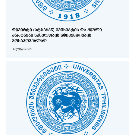
ᲓᲘᲛᲘᲢᲠᲘ (ᲐᲠᲖᲐᲧᲐᲜ) ᲔᲛᲣᲮᲕᲐᲠᲘᲡ ᲓᲐ ᲟᲘᲣᲚᲘ
ᲨᲐᲠᲢᲐᲕᲐᲡ ᲡᲐᲮᲔᲚᲝᲑᲘᲡ ᲡᲢᲘᲞᲔᲜᲓᲘᲔᲑᲘᲡ
ᲛᲝᲡᲐᲞᲝᲕᲔᲑᲚᲐᲓ
18/06/2026