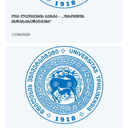
ᲦᲘᲐ ᲚᲔᲥᲪᲘᲔᲑᲘᲡ ᲡᲔᲠᲘᲐ – „ᲤᲠᲝᲘᲓᲘᲡ
ᲘᲜᲢᲔᲠᲞᲠᲔᲢᲐᲪᲘᲔᲑᲘ“
17/06/2026