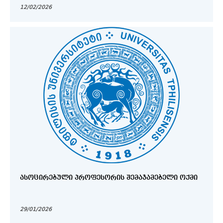
12/02/2026
ᲐᲡᲝᲪᲘᲠᲔᲑᲣᲚᲘ ᲞᲠᲝᲤᲔᲡᲝᲠᲘᲡ ᲨᲔᲛᲐᲯᲐᲛᲔᲑᲔᲚᲘ ᲝᲥᲛᲘ
29/01/2026