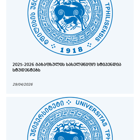
2025-2026 ᲒᲐᲖᲐᲤᲮᲣᲚᲘᲡ ᲡᲐᲮᲔᲚᲛᲬᲘᲤᲝ ᲡᲢᲘᲞᲔᲜᲓᲘᲐ
ᲡᲢᲣᲓᲔᲜᲢᲔᲑᲡ
29/04/2026