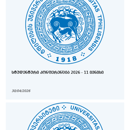
ᲡᲢᲣᲓᲔᲜᲢᲣᲠᲘ ᲙᲝᲜᲤᲔᲠᲔᲜᲪᲘᲐ 2026 - 11 ᲘᲕᲜᲘᲡᲘ
30/04/2026