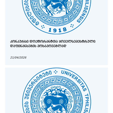
ᲙᲝᲜᲙᲣᲠᲡᲘ ᲓᲝᲥᲢᲝᲠᲐᲜᲢᲗᲐ ᲧᲝᲕᲔᲚᲡᲔᲛᲔᲡᲢᲠᲣᲚᲘ
ᲓᲐᲤᲘᲜᲐᲜᲡᲔᲑᲘᲡ ᲛᲝᲡᲐᲞᲝᲕᲔᲑᲚᲐᲓ
21/04/2026