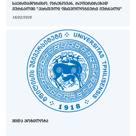
ᲡᲐᲔᲠᲗᲐᲨᲝᲠᲘᲡᲝ, ᲝᲠᲔᲜᲝᲕᲐᲜ, ᲠᲔᲤᲔᲠᲘᲠᲔᲑᲐᲓ
ᲟᲣᲠᲜᲐᲚᲨᲘ "ᲥᲐᲠᲗᲣᲚᲘ ᲤᲡᲘᲥᲝᲚᲝᲒᲘᲣᲠᲘ ᲟᲣᲠᲜᲐᲚᲘ"
16/02/2026
ᲨᲘᲓᲐ ᲛᲝᲑᲘᲚᲝᲑᲐ