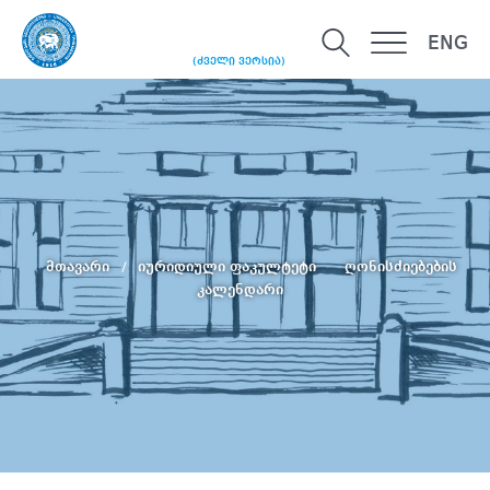
ENG
(ძველი ვერსია)
მთავარი
იურიდიული ფაკულტეტი
ღონისძიებების
კალენდარი