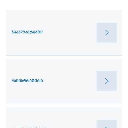
ᲑᲐᲙᲐᲚᲐᲕᲠᲘᲐᲢᲘ
ᲛᲐᲒᲘᲡᲢᲠᲐᲢᲣᲠᲐ