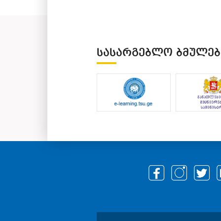
ᲡᲐᲡᲐᲠᲒᲔᲑᲚᲝ ᲑᲛᲣᲚᲔᲑ