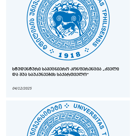
ᲡᲢᲣᲓᲔᲜᲢᲣᲠᲘ ᲡᲐᲛᲔᲪᲜᲘᲔᲠᲝ ᲙᲝᲜᲤᲔᲠᲔᲜᲪᲘᲐ „ᲫᲕᲔᲚᲘ
ᲓᲐ ᲨᲣᲐ ᲡᲐᲣᲙᲣᲜᲔᲔᲑᲘᲡ ᲡᲐᲥᲐᲠᲗᲕᲔᲚᲝ“
04/12/2025