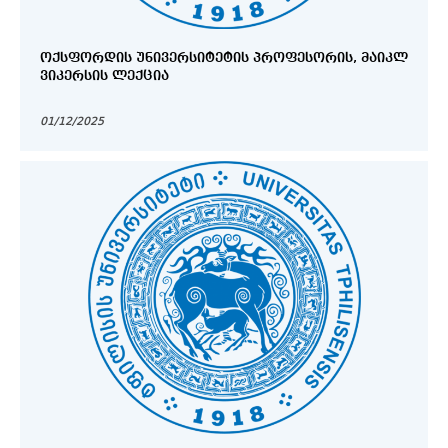
ᲝᲥᲡᲤᲝᲠᲓᲘᲡ ᲣᲜᲘᲕᲔᲠᲡᲘᲢᲔᲢᲘᲡ ᲞᲠᲝᲤᲔᲡᲝᲠᲘᲡ, ᲛᲐᲘᲙᲚ
ᲕᲘᲙᲔᲠᲡᲘᲡ ᲚᲔᲥᲪᲘᲐ
01/12/2025