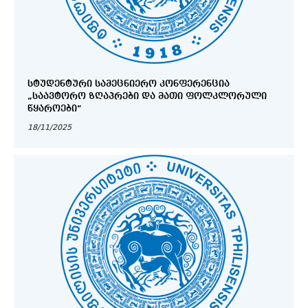
ᲡᲢᲣᲓᲔᲜᲢᲣᲠᲘ ᲡᲐᲛᲔᲪᲜᲘᲔᲠᲝ ᲙᲝᲜᲤᲔᲠᲔᲜᲪᲘᲐ
„ᲡᲐᲐᲕᲢᲝᲠᲝ ᲖᲦᲐᲞᲠᲔᲑᲘ ᲓᲐ ᲛᲐᲗᲘ ᲤᲝᲚᲙᲚᲝᲠᲣᲚᲘ
ᲬᲧᲐᲠᲝᲔᲑᲘ“
18/11/2025