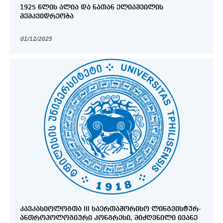
1925 ᲬᲚᲘᲡ ᲐᲚᲘᲐ ᲓᲐ ᲜᲐᲗᲐᲜ ᲔᲚᲘᲐᲨᲕᲘᲚᲘᲡ
ᲛᲔᲛᲙᲕᲘᲓᲠᲔᲝᲑᲐ
01/12/2025
ᲙᲐᲕᲙᲐᲡᲘᲝᲚᲝᲒᲗᲐ III ᲡᲐᲔᲠᲗᲐᲨᲝᲠᲘᲡᲝ ᲚᲘᲜᲒᲕᲘᲡᲢᲣᲠ-
ᲐᲜᲗᲠᲝᲞᲝᲚᲝᲒᲘᲣᲠᲘ ᲙᲝᲜᲒᲠᲔᲡᲘ, ᲛᲘᲫᲦᲕᲜᲘᲚᲘ ᲘᲕᲐᲜᲔ