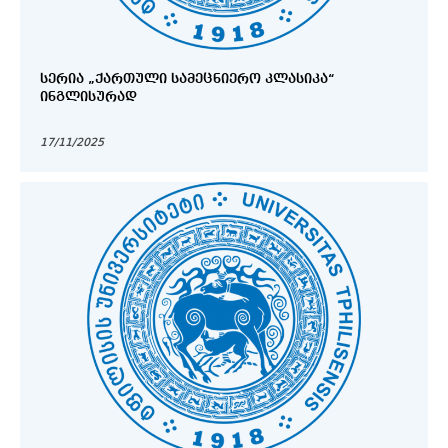
ᲡᲔᲠᲘᲐ „ᲥᲐᲠᲗᲣᲚᲘ ᲡᲐᲛᲔᲪᲜᲘᲔᲠᲝ ᲙᲚᲐᲡᲘᲙᲐ“
ᲘᲜᲒᲚᲘᲡᲣᲠᲐᲓ
17/11/2025