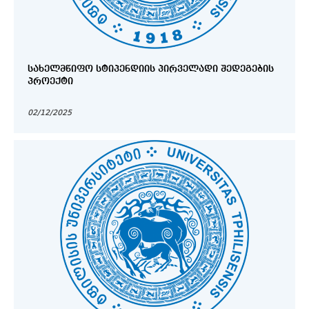
ᲡᲐᲮᲔᲚᲛᲬᲘᲤᲝ ᲡᲢᲘᲞᲔᲜᲓᲘᲘᲡ ᲞᲘᲠᲕᲔᲚᲐᲓᲘ ᲨᲔᲓᲔᲒᲔᲑᲘᲡ
ᲞᲠᲝᲔᲥᲢᲘ
02/12/2025