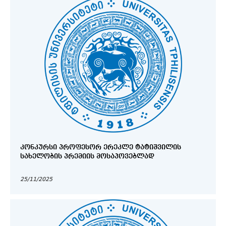
ᲙᲝᲜᲙᲣᲠᲡᲘ ᲞᲠᲝᲤᲔᲡᲝᲠ ᲔᲠᲔᲙᲚᲔ ᲢᲐᲢᲘᲨᲕᲘᲚᲘᲡ
ᲡᲐᲮᲔᲚᲝᲑᲘᲡ ᲞᲠᲔᲛᲘᲘᲡ ᲛᲝᲡᲐᲞᲝᲕᲔᲑᲚᲐᲓ
25/11/2025