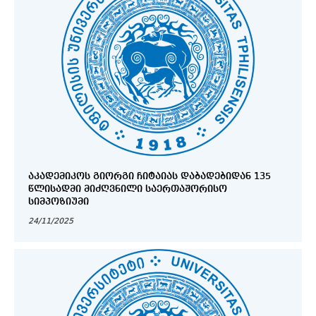
ᲐᲙᲐᲓᲔᲛᲘᲙᲝᲡ ᲒᲘᲝᲠᲒᲘ ᲩᲘᲢᲐᲘᲐᲡ ᲓᲐᲑᲐᲓᲔᲑᲘᲓᲐᲜ 135
ᲬᲚᲘᲡᲐᲓᲛᲘ ᲛᲘᲫᲦᲕᲜᲘᲚᲘ ᲡᲐᲔᲠᲗᲐᲨᲝᲠᲘᲡᲝ
ᲡᲘᲛᲞᲝᲖᲘᲣᲛᲘ
24/11/2025