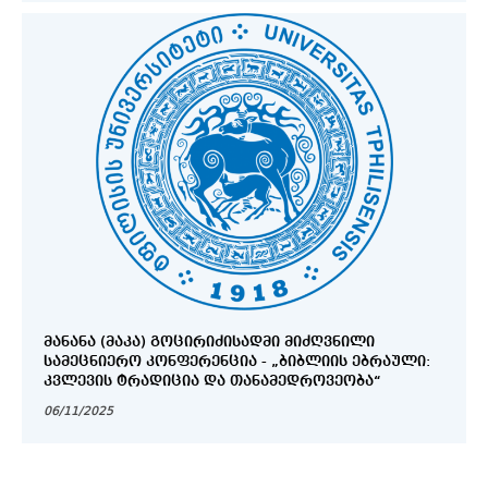
ᲛᲐᲜᲐᲜᲐ (ᲛᲐᲙᲐ) ᲒᲝᲪᲘᲠᲘᲫᲘᲡᲐᲓᲛᲘ ᲛᲘᲫᲦᲕᲜᲘᲚᲘ
ᲡᲐᲛᲔᲪᲜᲘᲔᲠᲝ ᲙᲝᲜᲤᲔᲠᲔᲜᲪᲘᲐ - „ᲑᲘᲑᲚᲘᲘᲡ ᲔᲑᲠᲐᲣᲚᲘ:
ᲙᲕᲚᲔᲕᲘᲡ ᲢᲠᲐᲓᲘᲪᲘᲐ ᲓᲐ ᲗᲐᲜᲐᲛᲔᲓᲠᲝᲕᲔᲝᲑᲐ“
06/11/2025