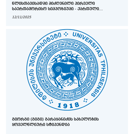
ᲬᲚᲘᲡᲗᲐᲕᲘᲡᲐᲓᲛᲘ ᲛᲘᲫᲦᲕᲜᲘᲚᲘ ᲞᲘᲠᲕᲔᲚᲘ
ᲡᲐᲔᲠᲗᲐᲨᲝᲠᲘᲡᲝ ᲡᲘᲛᲞᲝᲖᲘᲣᲛᲘ - ᲥᲐᲠᲗᲣᲚᲘ
ᲗᲣᲠᲥᲝᲚᲝᲒᲘᲐ ᲬᲐᲠᲡᲣᲚᲘ, ᲐᲬᲛᲧᲝ, ᲛᲝᲛᲐᲕᲐᲚᲘ
12/11/2025
ᲒᲘᲝᲠᲒᲘ (ᲒᲘᲒᲘ) ᲒᲐᲠᲐᲧᲐᲜᲘᲫᲘᲡ ᲡᲐᲮᲔᲚᲝᲑᲘᲡ
ᲧᲝᲕᲔᲚᲬᲚᲘᲣᲠᲘ ᲡᲢᲘᲞᲔᲜᲓᲘᲐ