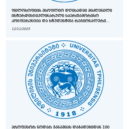
ᲤᲘᲚᲝᲡᲝᲤᲘᲘᲡ ᲛᲡᲝᲤᲚᲘᲝ ᲓᲦᲘᲡᲐᲓᲛᲘ ᲛᲘᲫᲦᲕᲜᲘᲚᲘ
ᲘᲜᲢᲔᲠᲓᲘᲡᲪᲘᲞᲚᲘᲜᲐᲠᲣᲚᲘ ᲡᲐᲔᲠᲗᲐᲨᲝᲠᲘᲡᲝ
ᲙᲝᲜᲤᲔᲠᲔᲜᲪᲘᲐ ᲓᲐ ᲡᲢᲣᲓᲔᲜᲢᲗᲐ ᲠᲔᲒᲘᲝᲜᲐᲚᲣᲠᲘ
ᲙᲝᲜᲤᲔᲠᲔᲜᲪᲘᲐ
12/11/2025
ᲞᲠᲝᲤᲔᲡᲝᲠ ᲜᲝᲓᲐᲠ ᲯᲐᲜᲐᲨᲘᲐᲡ ᲓᲐᲑᲐᲓᲔᲑᲘᲓᲐᲜ 100