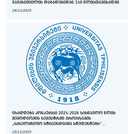
ᲯᲐᲕᲐᲮᲘᲨᲕᲘᲚᲘᲡ ᲓᲐᲑᲐᲓᲔᲑᲘᲓᲐᲜ 150 ᲬᲚᲘᲡᲗᲐᲕᲘᲡᲐᲓᲛᲘ
26/11/2025
ᲪᲮᲐᲓᲓᲔᲑᲐ ᲙᲝᲜᲙᲣᲠᲡᲘ 2025-2026 ᲡᲐᲡᲬᲐᲕᲚᲝ ᲬᲚᲘᲡ
ᲨᲔᲛᲝᲓᲒᲝᲛᲘᲡ ᲡᲔᲛᲔᲡᲢᲠᲨᲘ ᲞᲠᲝᲒᲠᲐᲛᲘᲡ
„ᲡᲐᲮᲔᲚᲛᲬᲘᲤᲝ ᲡᲢᲘᲞᲔᲜᲓᲘᲔᲑᲘ ᲡᲢᲣᲓᲔᲜᲢᲔᲑᲡ“
ᲤᲐᲠᲒᲚᲔᲑᲨᲘ ᲡᲢᲘᲞᲔᲜᲓᲘᲘᲡ ᲛᲝᲡᲐᲞᲝᲕᲔᲑᲚᲐᲓ!
25/11/2025