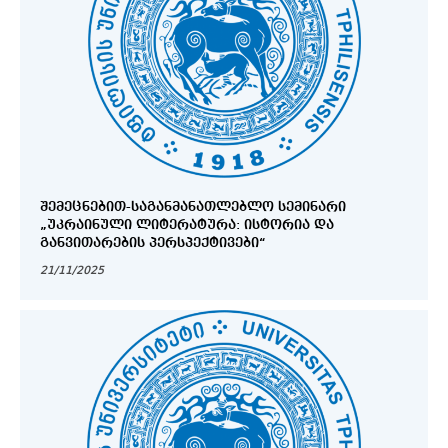
ᲨᲔᲛᲔᲪᲜᲔᲑᲘᲗ-ᲡᲐᲒᲐᲜᲛᲐᲜᲐᲗᲚᲔᲑᲚᲝ ᲡᲔᲛᲘᲜᲐᲠᲘ
„ᲣᲙᲠᲐᲘᲜᲣᲚᲘ ᲚᲘᲢᲔᲠᲐᲢᲣᲠᲐ: ᲘᲡᲢᲝᲠᲘᲐ ᲓᲐ
ᲒᲐᲜᲕᲘᲗᲐᲠᲔᲑᲘᲡ ᲞᲔᲠᲡᲞᲔᲥᲢᲘᲕᲔᲑᲘ“
21/11/2025