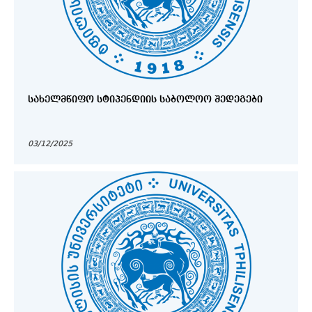
ᲡᲐᲮᲔᲚᲛᲬᲘᲤᲝ ᲡᲢᲘᲞᲔᲜᲓᲘᲘᲡ ᲡᲐᲑᲝᲚᲝᲝ ᲨᲔᲓᲔᲒᲔᲑᲘ
03/12/2025