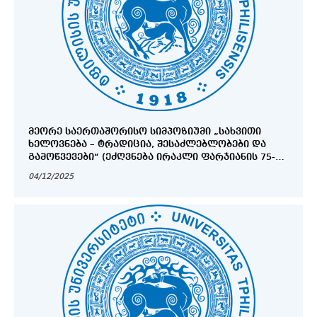
ᲛᲔᲝᲠᲔ ᲡᲐᲔᲠᲗᲐᲨᲝᲠᲘᲡᲝ ᲡᲘᲛᲞᲝᲖᲘᲣᲛᲘ „ᲡᲐᲮᲕᲘᲗᲘ
ᲮᲔᲚᲝᲕᲜᲔᲑᲐ – ᲢᲠᲐᲓᲘᲪᲘᲐ, ᲨᲔᲡᲐᲫᲚᲔᲑᲚᲝᲑᲔᲑᲘ ᲓᲐ
ᲒᲐᲛᲝᲬᲕᲔᲕᲔᲑᲘ“ (ᲔᲫᲦᲕᲜᲔᲑᲐ ᲘᲠᲐᲙᲚᲘ ᲤᲐᲠᲯᲘᲐᲜᲘᲡ 75-Ე
ᲬᲚᲘᲡᲗᲐᲕᲡ)
04/12/2025