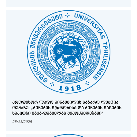
ᲞᲠᲝᲤᲔᲡᲝᲠ ᲚᲐᲓᲝ ᲛᲘᲜᲐᲨᲕᲘᲚᲘᲡ ᲡᲐᲯᲐᲠᲝ ᲚᲔᲥᲪᲘᲐ
ᲗᲔᲛᲐᲖᲔ: „ᲑᲣᲜᲔᲑᲘᲡ ᲒᲠᲫᲜᲝᲑᲘᲡᲐ ᲓᲐ ᲑᲣᲜᲔᲑᲘᲡ ᲒᲐᲒᲔᲑᲘᲡ
ᲡᲐᲙᲘᲗᲮᲘ ᲕᲐᲟᲐ-ᲤᲨᲐᲕᲔᲚᲐᲡ ᲨᲔᲛᲝᲥᲛᲔᲓᲔᲑᲐᲨᲘ"
25/11/2025