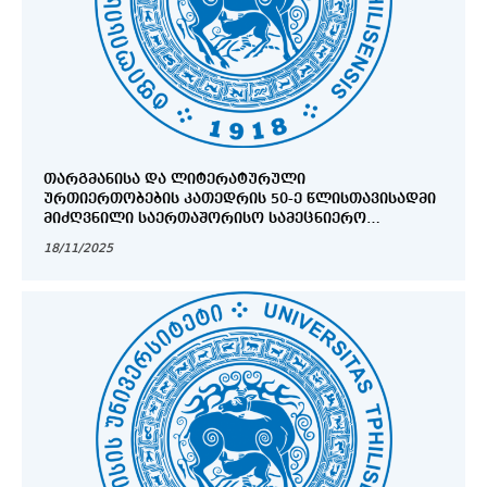
ᲗᲐᲠᲒᲛᲐᲜᲘᲡᲐ ᲓᲐ ᲚᲘᲢᲔᲠᲐᲢᲣᲠᲣᲚᲘ
ᲣᲠᲗᲘᲔᲠᲗᲝᲑᲔᲑᲘᲡ ᲙᲐᲗᲔᲓᲠᲘᲡ 50-Ე ᲬᲚᲘᲡᲗᲐᲕᲘᲡᲐᲓᲛᲘ
ᲛᲘᲫᲦᲕᲜᲘᲚᲘ ᲡᲐᲔᲠᲗᲐᲨᲝᲠᲘᲡᲝ ᲡᲐᲛᲔᲪᲜᲘᲔᲠᲝ
ᲙᲝᲜᲤᲔᲠᲔᲜᲪᲘᲐ: ᲚᲘᲢᲔᲠᲐᲢᲣᲠᲐ, ᲗᲐᲠᲒᲛᲐᲜᲘ,
18/11/2025
ᲘᲓᲔᲜᲢᲝᲑᲐ: ᲗᲐᲜᲐᲛᲔᲓᲠᲝᲕᲔ ᲰᲣᲛᲐᲜᲘᲢᲐᲠᲣᲚᲘ
ᲓᲘᲡᲙᲣᲠᲡᲔᲑᲘ