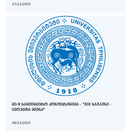
07/11/2025
ᲛᲔ-8 ᲡᲐᲛᲔᲪᲜᲘᲔᲠᲝ ᲙᲝᲜᲤᲔᲠᲔᲜᲪᲘᲐ - "XIX ᲡᲐᲣᲙᲣᲜᲔ -
ᲔᲞᲝᲥᲐᲗᲐ ᲛᲘᲯᲜᲐ"
06/11/2025