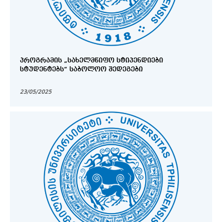
ᲞᲠᲝᲒᲠᲐᲛᲘᲡ „ᲡᲐᲮᲔᲚᲛᲬᲘᲤᲝ ᲡᲢᲘᲞᲔᲜᲓᲘᲔᲑᲘ
ᲡᲢᲣᲓᲔᲜᲢᲔᲑᲡ“ ᲡᲐᲑᲝᲚᲝᲝ ᲨᲔᲓᲔᲒᲔᲑᲘ
23/05/2025