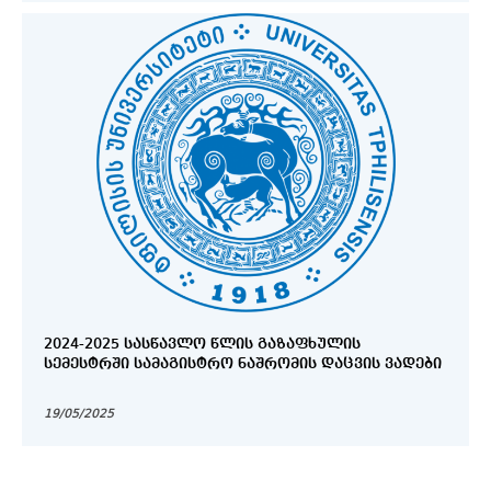
2024-2025 ᲡᲐᲡᲬᲐᲕᲚᲝ ᲬᲚᲘᲡ ᲒᲐᲖᲐᲤᲮᲣᲚᲘᲡ
ᲡᲔᲛᲔᲡᲢᲠᲨᲘ ᲡᲐᲛᲐᲒᲘᲡᲢᲠᲝ ᲜᲐᲨᲠᲝᲛᲘᲡ ᲓᲐᲪᲕᲘᲡ ᲕᲐᲓᲔᲑᲘ
19/05/2025