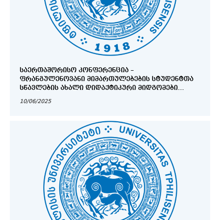
ᲡᲐᲔᲠᲗᲐᲨᲝᲠᲘᲡᲝ ᲙᲝᲜᲤᲔᲠᲔᲜᲪᲘᲐ –
ᲤᲠᲐᲜᲒᲣᲚᲔᲜᲝᲕᲐᲜᲘ ᲛᲘᲛᲐᲠᲗᲣᲚᲔᲑᲔᲑᲘᲡ ᲡᲢᲣᲓᲔᲜᲢᲗᲐ
ᲡᲬᲐᲕᲚᲔᲑᲘᲡ ᲐᲮᲐᲚᲘ ᲓᲘᲓᲐᲥᲢᲘᲙᲣᲠᲘ ᲛᲘᲓᲒᲝᲛᲔᲑᲘ
ᲐᲦᲛᲝᲡᲐᲕᲚᲔᲗ ᲓᲐ ᲪᲔᲜᲢᲠᲐᲚᲣᲠᲘ ᲔᲕᲠᲝᲞᲘᲡ (ECO)
10/06/2025
ᲠᲔᲒᲘᲝᲜᲐᲚᲣᲠ ᲙᲝᲜᲢᲔᲥᲡᲢᲨᲘ (ᲠᲣᲛᲘᲜᲔᲗᲘ–ᲣᲙᲠᲐᲘᲜᲐ –
ᲡᲐᲥᲐᲠᲗᲕᲔᲚᲝ)