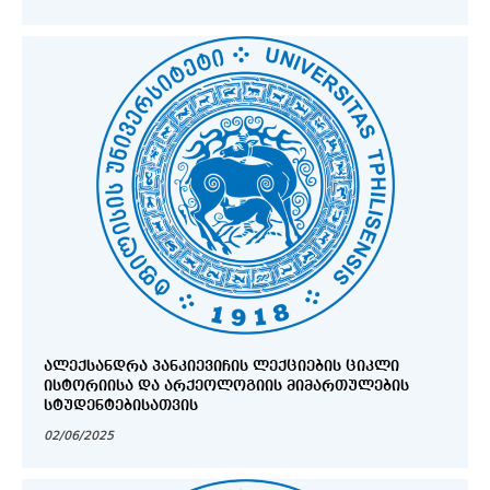
ᲐᲚᲔᲥᲡᲐᲜᲓᲠᲐ ᲞᲐᲜᲙᲘᲔᲕᲘᲩᲘᲡ ᲚᲔᲥᲪᲘᲔᲑᲘᲡ ᲪᲘᲙᲚᲘ
ᲘᲡᲢᲝᲠᲘᲘᲡᲐ ᲓᲐ ᲐᲠᲥᲔᲝᲚᲝᲒᲘᲘᲡ ᲛᲘᲛᲐᲠᲗᲣᲚᲔᲑᲘᲡ
ᲡᲢᲣᲓᲔᲜᲢᲔᲑᲘᲡᲐᲗᲕᲘᲡ
02/06/2025