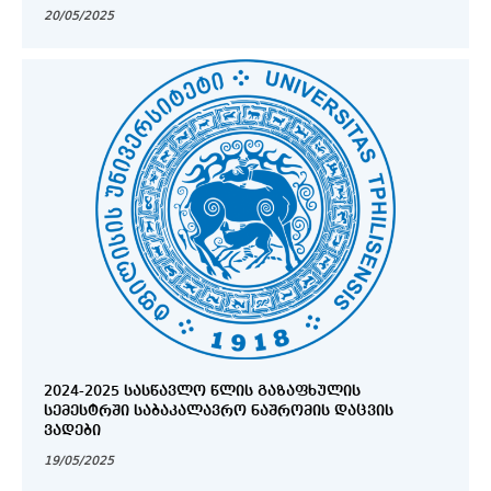
20/05/2025
2024-2025 ᲡᲐᲡᲬᲐᲕᲚᲝ ᲬᲚᲘᲡ ᲒᲐᲖᲐᲤᲮᲣᲚᲘᲡ
ᲡᲔᲛᲔᲡᲢᲠᲨᲘ ᲡᲐᲑᲐᲙᲐᲚᲐᲕᲠᲝ ᲜᲐᲨᲠᲝᲛᲘᲡ ᲓᲐᲪᲕᲘᲡ
ᲕᲐᲓᲔᲑᲘ
19/05/2025