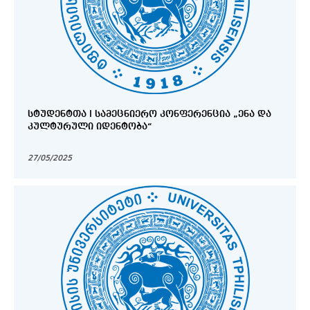
ᲡᲢᲣᲓᲔᲜᲢᲗᲐ I ᲡᲐᲛᲔᲪᲜᲘᲔᲠᲝ ᲙᲝᲜᲤᲔᲠᲔᲜᲪᲘᲐ „ᲔᲜᲐ ᲓᲐ
ᲙᲣᲚᲢᲣᲠᲣᲚᲘ ᲘᲓᲔᲜᲢᲝᲑᲐ“
27/05/2025