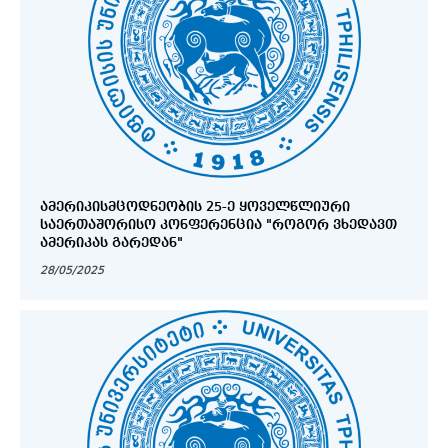
ᲐᲛᲔᲠᲘᲙᲘᲡᲛᲪᲝᲓᲜᲔᲝᲑᲘᲡ 25-Ე ᲧᲝᲕᲔᲚᲬᲚᲘᲣᲠᲘ
ᲡᲐᲔᲠᲗᲐᲨᲝᲠᲘᲡᲝ ᲙᲝᲜᲤᲔᲠᲔᲜᲪᲘᲐ "ᲠᲝᲒᲝᲠ ᲕᲮᲔᲓᲐᲕᲗ
ᲐᲛᲔᲠᲘᲙᲐᲡ ᲒᲐᲠᲔᲓᲐᲜ"
28/05/2025