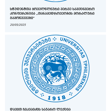
ᲡᲢᲣᲓᲔᲜᲢᲗᲐ ᲧᲝᲕᲔᲚᲬᲚᲘᲣᲠᲘ ᲛᲔᲠᲕᲔ ᲡᲐᲛᲔᲪᲜᲘᲔᲠᲝ
ᲙᲝᲜᲤᲔᲠᲔᲜᲪᲘᲐ „ᲗᲐᲜᲐᲛᲔᲓᲠᲝᲕᲔᲝᲑᲘᲡ ᲛᲝᲠᲐᲚᲣᲠᲘ
ᲒᲐᲛᲝᲬᲕᲔᲕᲔᲑᲘ“
20/05/2025
ᲓᲐᲕᲘᲗ ᲩᲘᲙᲕᲐᲘᲫᲘᲡ ᲡᲐᲯᲐᲠᲝ ᲚᲔᲥᲪᲘᲐ