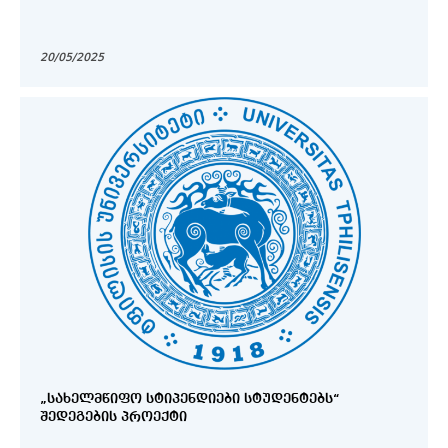
20/05/2025
„ᲡᲐᲮᲔᲚᲛᲬᲘᲤᲝ ᲡᲢᲘᲞᲔᲜᲓᲘᲔᲑᲘ ᲡᲢᲣᲓᲔᲜᲢᲔᲑᲡ“
ᲨᲔᲓᲔᲒᲔᲑᲘᲡ ᲞᲠᲝᲔᲥᲢᲘ