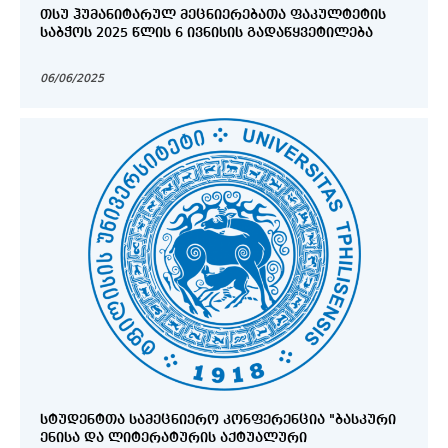
ᲗᲡᲣ ᲰᲣᲛᲐᲜᲘᲢᲐᲠᲣᲚ ᲛᲔᲪᲜᲘᲔᲠᲔᲑᲐᲗᲐ ᲤᲐᲙᲣᲚᲢᲔᲢᲘᲡ
ᲡᲐᲑᲭᲝᲡ 2025 ᲬᲚᲘᲡ 6 ᲘᲕᲜᲘᲡᲘᲡ ᲒᲐᲓᲐᲬᲧᲕᲔᲢᲘᲚᲔᲑᲐ
06/06/2025
ᲡᲢᲣᲓᲔᲜᲢᲗᲐ ᲡᲐᲛᲔᲪᲜᲘᲔᲠᲝ ᲙᲝᲜᲤᲔᲠᲔᲜᲪᲘᲐ "ᲑᲐᲡᲙᲣᲠᲘ
ᲔᲜᲘᲡᲐ ᲓᲐ ᲚᲘᲢᲔᲠᲐᲢᲣᲠᲘᲡ ᲐᲥᲢᲣᲐᲚᲣᲠᲘ