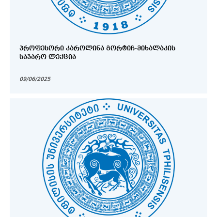
ᲞᲠᲝᲤᲔᲡᲝᲠᲘ ᲙᲐᲠᲝᲚᲘᲜᲐ ᲒᲝᲠᲢᲘᲩ-ᲛᲘᲮᲐᲚᲐᲙᲘᲡ
ᲡᲐᲯᲐᲠᲝ ᲚᲔᲥᲪᲘᲐ
09/06/2025