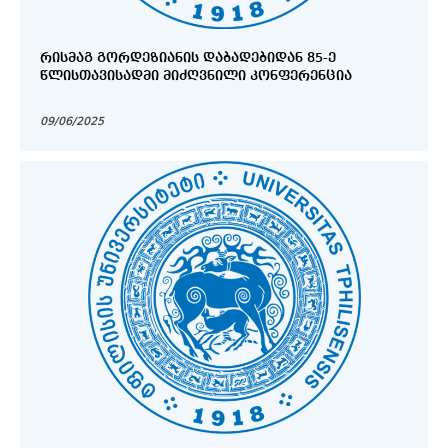
ᲠᲘᲡᲛᲐᲒ ᲒᲝᲠᲓᲔᲖᲘᲐᲜᲘᲡ ᲓᲐᲑᲐᲓᲔᲑᲘᲓᲐᲜ 85-Ე
ᲬᲚᲘᲡᲗᲐᲕᲘᲡᲐᲓᲛᲘ ᲛᲘᲫᲦᲕᲜᲘᲚᲘ ᲙᲝᲜᲤᲔᲠᲔᲜᲪᲘᲐ
09/06/2025