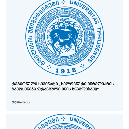
ᲠᲔᲒᲘᲝᲜᲣᲚᲘ ᲡᲔᲛᲘᲜᲐᲠᲘ „ᲮᲔᲚᲝᲕᲜᲣᲠᲘ ᲘᲜᲢᲔᲚᲔᲥᲢᲘᲡ
ᲒᲐᲛᲝᲧᲔᲜᲔᲑᲐ ᲤᲠᲐᲜᲒᲣᲚᲘ ᲔᲜᲘᲡ ᲡᲬᲐᲕᲚᲔᲑᲐᲨᲘ“
02/06/2025