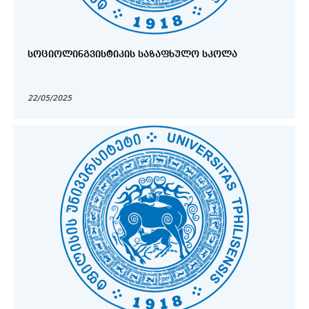
ᲡᲝᲪᲘᲝᲚᲘᲜᲒᲕᲘᲡᲢᲘᲙᲘᲡ ᲡᲐᲖᲐᲤᲮᲣᲚᲝ ᲡᲙᲝᲚᲐ
22/05/2025