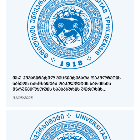
ᲗᲡᲣ ᲰᲣᲛᲐᲜᲘᲢᲐᲠᲣᲚ ᲛᲔᲪᲜᲘᲔᲠᲔᲑᲐᲗᲐ ᲤᲐᲙᲣᲚᲢᲔᲢᲘᲡ
ᲡᲐᲑᲭᲝᲡ ᲒᲐᲜᲪᲮᲐᲓᲔᲑᲐ ᲤᲐᲙᲣᲚᲢᲔᲢᲘᲡ ᲮᲐᲠᲘᲡᲮᲘᲡ
ᲣᲖᲠᲣᲜᲕᲔᲚᲧᲝᲤᲘᲡ ᲡᲐᲛᲡᲐᲮᲣᲠᲘᲡ ᲣᲤᲠᲝᲡᲘᲡ
ᲐᲠᲩᲔᲕᲜᲔᲑᲘᲡ ᲒᲐᲛᲝᲪᲮᲐᲓᲔᲑᲘᲡ ᲨᲔᲡᲐᲮᲔᲑ
31/05/2025