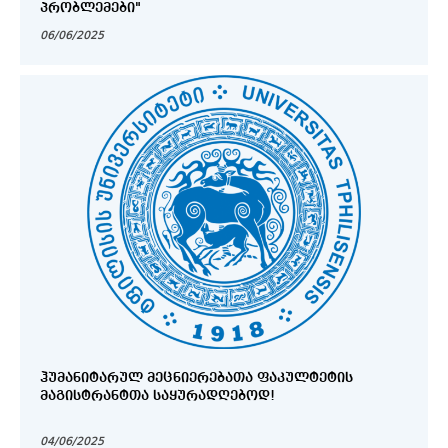
ᲞᲠᲝᲑᲚᲔᲛᲔᲑᲘ"
06/06/2025
ᲰᲣᲛᲐᲜᲘᲢᲐᲠᲣᲚ ᲛᲔᲪᲜᲘᲔᲠᲔᲑᲐᲗᲐ ᲤᲐᲙᲣᲚᲢᲔᲢᲘᲡ
ᲛᲐᲒᲘᲡᲢᲠᲐᲜᲢᲗᲐ ᲡᲐᲧᲣᲠᲐᲓᲦᲔᲑᲝᲓ!
04/06/2025