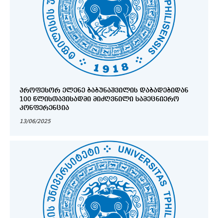
ᲞᲠᲝᲤᲔᲡᲝᲠ ᲔᲚᲔᲜᲔ ᲑᲐᲑᲣᲜᲐᲨᲕᲘᲚᲘᲡ ᲓᲐᲑᲐᲓᲔᲑᲘᲓᲐᲜ
100 ᲬᲚᲘᲡᲗᲐᲕᲘᲡᲐᲓᲛᲘ ᲛᲘᲫᲦᲕᲜᲘᲚᲘ ᲡᲐᲛᲔᲪᲜᲘᲔᲠᲝ
ᲙᲝᲜᲤᲔᲠᲔᲜᲪᲘᲐ
13/06/2025