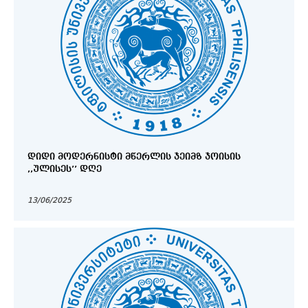
ᲓᲘᲓᲘ ᲛᲝᲓᲔᲠᲜᲘᲡᲢᲘ ᲛᲬᲔᲠᲚᲘᲡ ᲯᲔᲘᲛᲖ ᲯᲝᲘᲡᲘᲡ
,,ᲣᲚᲘᲡᲔᲡ’’ ᲓᲦᲔ
13/06/2025