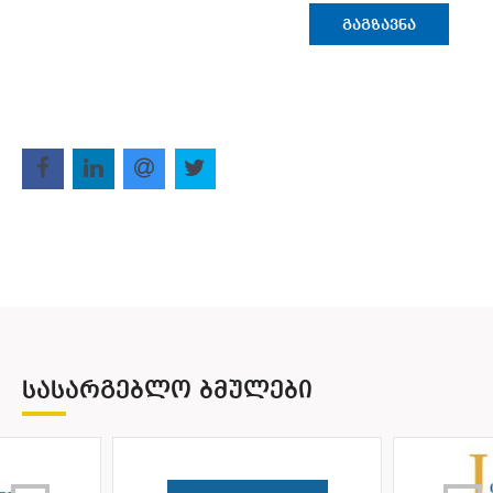
ᲒᲐᲒᲖᲐᲕᲜᲐ
ᲡᲐᲡᲐᲠᲒᲔᲑᲚᲝ ᲑᲛᲣᲚᲔᲑᲘ