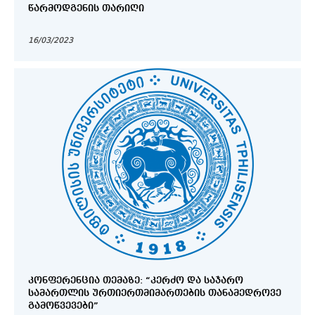
ᲬᲐᲠᲛᲝᲓᲒᲔᲜᲘᲡ ᲗᲐᲠᲘᲦᲘ
16/03/2023
ᲙᲝᲜᲤᲔᲠᲔᲜᲪᲘᲐ ᲗᲔᲛᲐᲖᲔ: “ᲙᲔᲠᲫᲝ ᲓᲐ ᲡᲐᲯᲐᲠᲝ
ᲡᲐᲛᲐᲠᲗᲚᲘᲡ ᲣᲠᲗᲘᲔᲠᲗᲛᲘᲛᲐᲠᲗᲔᲑᲘᲡ ᲗᲐᲜᲐᲛᲔᲓᲠᲝᲕᲔ
ᲒᲐᲛᲝᲬᲕᲔᲕᲔᲑᲘ”