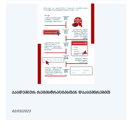
ᲐᲙᲐᲓᲔᲛᲘᲣᲠ ᲠᲔᲒᲘᲡᲢᲠᲐᲪᲘᲐᲡᲗᲐᲜ ᲓᲐᲙᲐᲕᲨᲘᲠᲔᲑᲘᲗ
02/03/2023