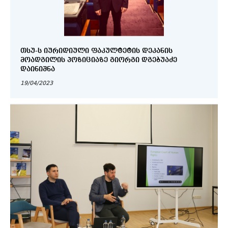
ᲗᲡᲣ-Ს ᲘᲣᲠᲘᲓᲘᲣᲚᲘ ᲤᲐᲙᲣᲚᲢᲔᲢᲘᲡ ᲓᲔᲙᲐᲜᲘᲡ
ᲛᲝᲐᲓᲒᲘᲚᲘᲡ ᲞᲝᲖᲘᲪᲘᲐᲖᲔ ᲒᲘᲝᲠᲒᲘ ᲓᲒᲔᲑᲣᲐᲫᲔ
ᲓᲐᲘᲜᲘᲨᲜᲐ
19/04/2023