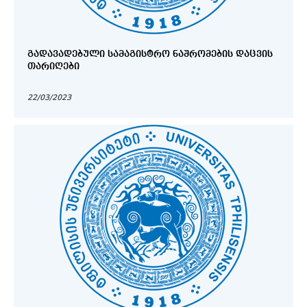
ᲒᲐᲓᲐᲕᲐᲓᲔᲑᲣᲚᲘ ᲡᲐᲛᲐᲒᲘᲡᲢᲠᲝ ᲜᲐᲨᲠᲝᲛᲔᲑᲘᲡ ᲓᲐᲪᲕᲘᲡ
ᲗᲐᲠᲘᲦᲔᲑᲘ
22/03/2023