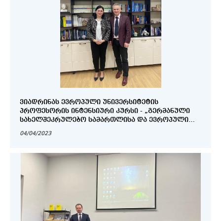
ᲕᲘᲐᲓᲠᲘᲜᲐᲡ ᲔᲕᲠᲝᲞᲣᲚᲘ ᲣᲜᲘᲕᲔᲠᲡᲘᲢᲔᲢᲘᲡ
ᲞᲠᲝᲤᲔᲡᲝᲠᲘᲡ ᲘᲜᲢᲔᲜᲡᲘᲣᲠᲘ ᲙᲣᲠᲡᲘ - „ᲒᲔᲠᲛᲐᲜᲣᲚᲘ
ᲡᲐᲮᲔᲚᲨᲔᲙᲠᲣᲚᲔᲑᲝ ᲡᲐᲛᲐᲠᲗᲚᲘᲡᲐ ᲓᲐ ᲔᲕᲠᲝᲞᲣᲚᲘ
ᲡᲐᲛᲝᲛᲮᲛᲐᲠᲔᲑᲚᲝ ᲡᲐᲛᲐᲠᲗᲚᲘᲡ ᲖᲝᲒᲐᲓᲘ
04/04/2023
ᲡᲢᲠᲣᲥᲢᲣᲠᲔᲑᲘ“