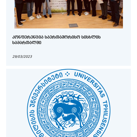
ᲙᲝᲜᲤᲔᲠᲔᲜᲪᲘᲐ ᲡᲐᲔᲠᲗᲐᲨᲝᲠᲘᲡᲝ ᲡᲘᲡᲮᲚᲘᲡ
ᲡᲐᲛᲐᲠᲗᲐᲚᲨᲘ
29/03/2023