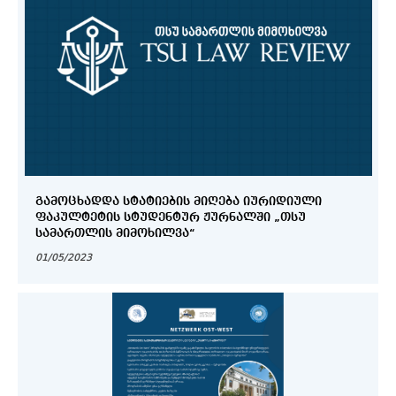
ᲒᲐᲛᲝᲪᲮᲐᲓᲓᲐ ᲡᲢᲐᲢᲘᲔᲑᲘᲡ ᲛᲘᲦᲔᲑᲐ ᲘᲣᲠᲘᲓᲘᲣᲚᲘ
ᲤᲐᲙᲣᲚᲢᲔᲢᲘᲡ ᲡᲢᲣᲓᲔᲜᲢᲣᲠ ᲟᲣᲠᲜᲐᲚᲨᲘ „ᲗᲡᲣ
ᲡᲐᲛᲐᲠᲗᲚᲘᲡ ᲛᲘᲛᲝᲮᲘᲚᲕᲐ“
01/05/2023