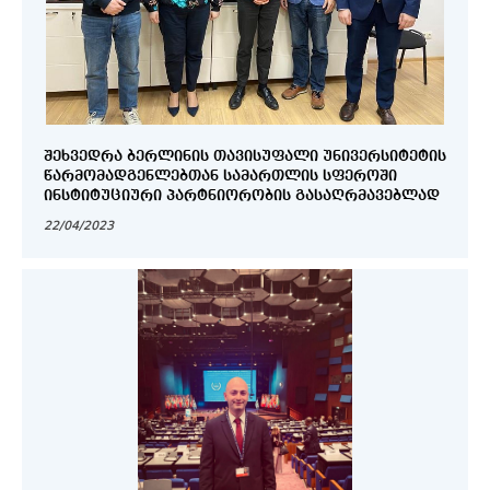
ᲨᲔᲮᲕᲔᲓᲠᲐ ᲑᲔᲠᲚᲘᲜᲘᲡ ᲗᲐᲕᲘᲡᲣᲤᲐᲚᲘ ᲣᲜᲘᲕᲔᲠᲡᲘᲢᲔᲢᲘᲡ
ᲬᲐᲠᲛᲝᲛᲐᲓᲒᲔᲜᲚᲔᲑᲗᲐᲜ ᲡᲐᲛᲐᲠᲗᲚᲘᲡ ᲡᲤᲔᲠᲝᲨᲘ
ᲘᲜᲡᲢᲘᲢᲣᲪᲘᲣᲠᲘ ᲞᲐᲠᲢᲜᲘᲝᲠᲝᲑᲘᲡ ᲒᲐᲡᲐᲦᲠᲛᲐᲕᲔᲑᲚᲐᲓ
22/04/2023