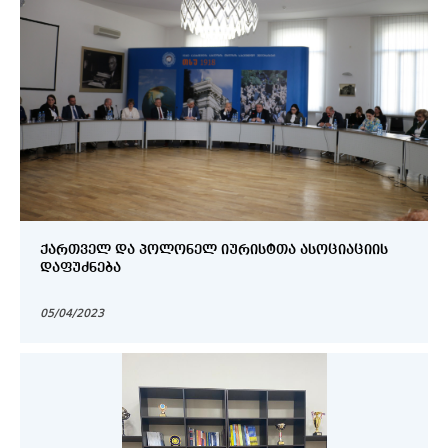
ᲥᲐᲠᲗᲕᲔᲚ ᲓᲐ ᲞᲝᲚᲝᲜᲔᲚ ᲘᲣᲠᲘᲡᲢᲗᲐ ᲐᲡᲝᲪᲘᲐᲪᲘᲘᲡ
ᲓᲐᲤᲣᲫᲜᲔᲑᲐ
05/04/2023