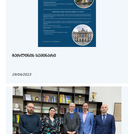
ᲑᲔᲠᲚᲘᲜᲘᲡ ᲡᲔᲛᲘᲜᲐᲠᲘ
29/04/2023