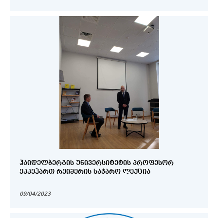
ᲰᲐᲘᲓᲔᲚᲑᲔᲠᲒᲘᲡ ᲣᲜᲘᲕᲔᲠᲡᲘᲢᲔᲢᲘᲡ ᲞᲠᲝᲤᲔᲡᲝᲠ
ᲔᲙᲙᲔᲰᲐᲠᲗ ᲠᲔᲘᲛᲔᲠᲘᲡ ᲡᲐᲯᲐᲠᲝ ᲚᲔᲥᲪᲘᲐ
09/04/2023