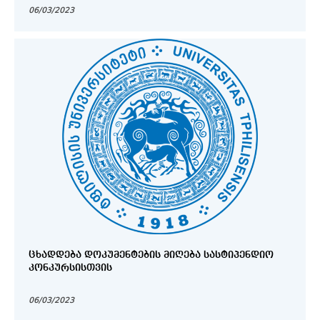
06/03/2023
ᲪᲮᲐᲓᲓᲔᲑᲐ ᲓᲝᲙᲣᲛᲔᲜᲢᲔᲑᲘᲡ ᲛᲘᲦᲔᲑᲐ ᲡᲐᲡᲢᲘᲞᲔᲜᲓᲘᲝ
ᲙᲝᲜᲙᲣᲠᲡᲘᲡᲗᲕᲘᲡ
06/03/2023