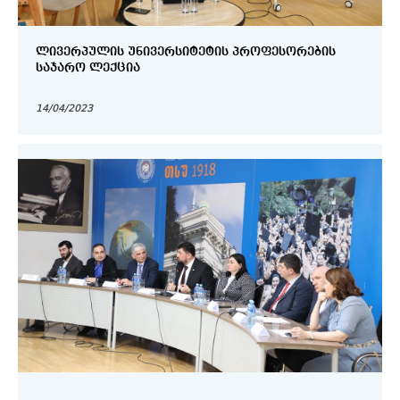
ᲚᲘᲕᲔᲠᲞᲣᲚᲘᲡ ᲣᲜᲘᲕᲔᲠᲡᲘᲢᲔᲢᲘᲡ ᲞᲠᲝᲤᲔᲡᲝᲠᲔᲑᲘᲡ
ᲡᲐᲯᲐᲠᲝ ᲚᲔᲥᲪᲘᲐ
14/04/2023