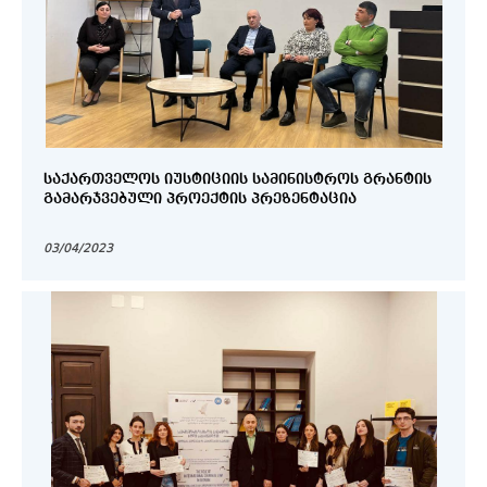
ᲡᲐᲥᲐᲠᲗᲕᲔᲚᲝᲡ ᲘᲣᲡᲢᲘᲪᲘᲘᲡ ᲡᲐᲛᲘᲜᲘᲡᲢᲠᲝᲡ ᲒᲠᲐᲜᲢᲘᲡ
ᲒᲐᲛᲐᲠᲯᲕᲔᲑᲣᲚᲘ ᲞᲠᲝᲔᲥᲢᲘᲡ ᲞᲠᲔᲖᲔᲜᲢᲐᲪᲘᲐ
03/04/2023