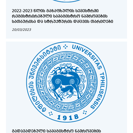
2022-2023 ᲬᲚᲘᲡ ᲒᲐᲖᲐᲤᲮᲣᲚᲘᲡ ᲡᲔᲛᲔᲡᲢᲠᲨᲘ
ᲠᲔᲒᲘᲡᲢᲠᲘᲠᲔᲑᲣᲚᲘ ᲡᲐᲛᲐᲒᲘᲡᲢᲠᲝ ᲜᲐᲨᲠᲝᲛᲔᲑᲘᲡ
ᲡᲐᲗᲐᲣᲠᲘᲡᲐ ᲓᲐ ᲡᲢᲠᲣᲥᲢᲣᲠᲘᲡ ᲓᲐᲪᲕᲘᲡ ᲗᲐᲠᲘᲦᲔᲑᲘ
20/03/2023
ᲒᲐᲓᲐᲕᲐᲓᲔᲑᲣᲚᲘ ᲡᲐᲛᲐᲒᲘᲡᲢᲠᲝ ᲜᲐᲨᲠᲝᲛᲔᲑᲘᲡ