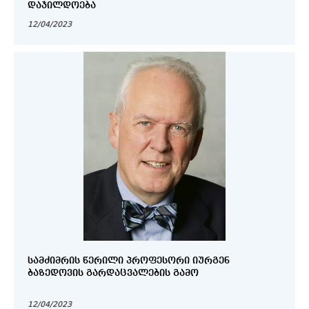
ᲓᲐᲯᲘᲚᲓᲝᲔᲑᲐ
12/04/2023
ᲡᲐᲛᲫᲘᲛᲠᲘᲡ ᲬᲔᲠᲘᲚᲘ ᲞᲠᲝᲤᲔᲡᲝᲠᲘ ᲘᲣᲠᲒᲔᲜ
ᲑᲐᲖᲔᲓᲝᲕᲘᲡ ᲒᲐᲠᲓᲐᲪᲕᲐᲚᲔᲑᲘᲡ ᲒᲐᲛᲝ
12/04/2023