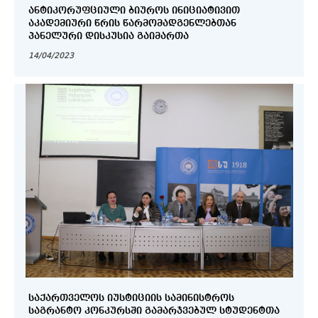
ᲐᲜᲢᲘᲙᲝᲠᲣᲤᲪᲘᲣᲚᲘ ᲑᲘᲣᲠᲝᲡ ᲘᲜᲘᲪᲘᲐᲢᲘᲕᲘᲗ
ᲐᲙᲐᲓᲔᲛᲘᲣᲠᲘ ᲬᲠᲘᲡ ᲬᲐᲠᲛᲝᲛᲐᲓᲒᲔᲜᲚᲔᲑᲗᲐᲜ
ᲞᲐᲜᲔᲚᲣᲠᲘ ᲓᲘᲡᲙᲣᲡᲘᲐ ᲒᲐᲘᲛᲐᲠᲗᲐ
14/04/2023
ᲡᲐᲥᲐᲠᲗᲕᲔᲚᲝᲡ ᲘᲣᲡᲢᲘᲪᲘᲘᲡ ᲡᲐᲛᲘᲜᲘᲡᲢᲠᲝᲡ
ᲡᲐᲒᲠᲐᲜᲢᲝ ᲙᲝᲜᲙᲣᲠᲡᲨᲘ ᲒᲐᲛᲐᲠᲯᲕᲔᲑᲣᲚ ᲡᲢᲣᲓᲔᲜᲢᲗᲐ