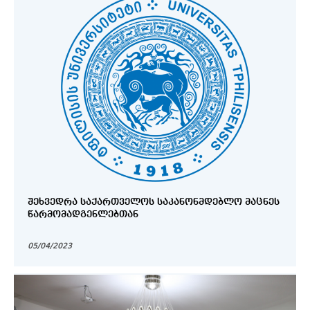
ᲨᲔᲮᲕᲔᲓᲠᲐ ᲡᲐᲥᲐᲠᲗᲕᲔᲚᲝᲡ ᲡᲐᲙᲐᲜᲝᲜᲛᲓᲔᲑᲚᲝ ᲛᲐᲪᲜᲔᲡ
ᲬᲐᲠᲛᲝᲛᲐᲓᲒᲔᲜᲚᲔᲑᲗᲐᲜ
05/04/2023