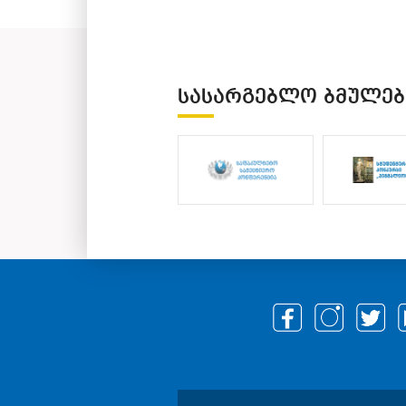
ᲡᲐᲡᲐᲠᲒᲔᲑᲚᲝ ᲑᲛᲣᲚᲔᲑ