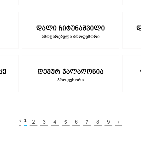
ი
დალი ჩიტუნაშვილი
დ
ასოცირებული პროფესორი
ძე
დემურ ჯალაღონია
პროფესორი
‹
1
2
3
4
5
6
7
8
9
›