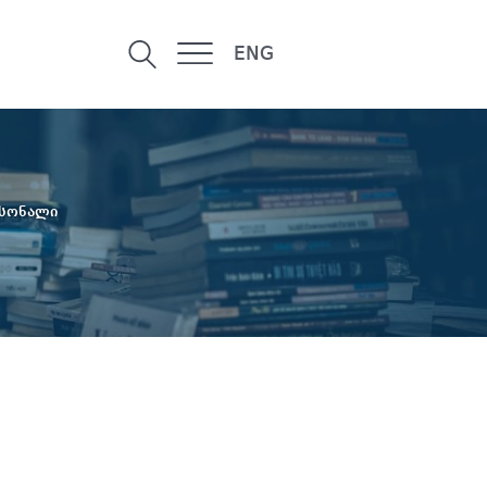
ENG
რსონალი