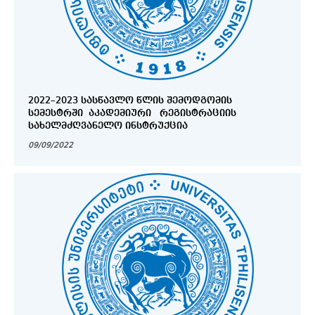
2022–2023 ᲡᲐᲡᲬᲐᲕᲚᲝ ᲬᲚᲘᲡ ᲨᲔᲛᲝᲓᲒᲝᲛᲘᲡ
ᲡᲔᲛᲔᲡᲢᲠᲨᲘ ᲐᲙᲐᲓᲔᲛᲘᲣᲠᲘ ᲠᲔᲒᲘᲡᲢᲠᲐᲪᲘᲘᲡ
ᲡᲐᲮᲔᲚᲛᲫᲦᲕᲐᲜᲔᲚᲝ ᲘᲜᲡᲢᲠᲣᲥᲪᲘᲐ
09/09/2022