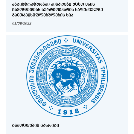
ᲛᲐᲒᲘᲡᲢᲠᲐᲢᲣᲠᲐᲨᲘ ᲛᲘᲡᲐᲦᲔᲑᲘ ᲣᲪᲮᲝ ᲔᲜᲘᲡ
ᲒᲐᲛᲝᲪᲓᲘᲓᲐᲜ ᲡᲔᲠᲢᲘᲤᲘᲙᲐᲢᲘᲡ ᲡᲐᲤᲣᲫᲕᲔᲚᲖᲔ
ᲒᲐᲜᲗᲐᲕᲘᲡᲣᲤᲚᲔᲑᲣᲚᲔᲑᲘᲡ ᲡᲘᲐ
01/09/2022
ᲒᲐᲛᲝᲪᲓᲔᲑᲘᲡ ᲒᲐᲜᲠᲘᲒᲘ