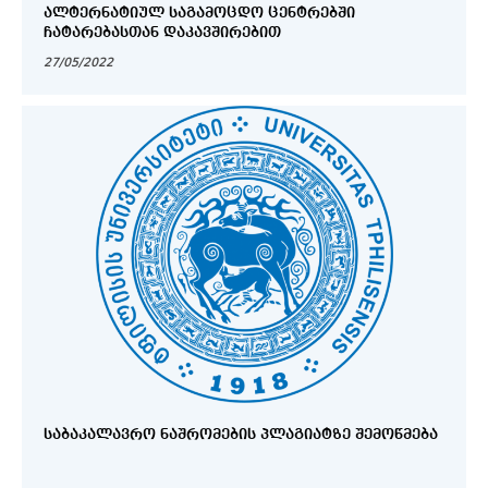
ᲐᲚᲢᲔᲠᲜᲐᲢᲘᲣᲚ ᲡᲐᲒᲐᲛᲝᲪᲓᲝ ᲪᲔᲜᲢᲠᲔᲑᲨᲘ
ᲩᲐᲢᲐᲠᲔᲑᲐᲡᲗᲐᲜ ᲓᲐᲙᲐᲕᲨᲘᲠᲔᲑᲘᲗ
27/05/2022
ᲡᲐᲑᲐᲙᲐᲚᲐᲕᲠᲝ ᲜᲐᲨᲠᲝᲛᲔᲑᲘᲡ ᲞᲚᲐᲒᲘᲐᲢᲖᲔ ᲨᲔᲛᲝᲬᲛᲔᲑᲐ