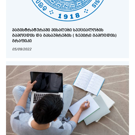
ᲛᲐᲒᲘᲡᲢᲠᲐᲢᲣᲠᲐᲨᲘ ᲛᲘᲡᲐᲦᲔᲑᲘ ᲡᲞᲔᲪᲘᲐᲚᲝᲑᲘᲡ
ᲒᲐᲛᲝᲪᲓᲘᲡ ᲓᲐ ᲒᲐᲡᲐᲣᲑᲠᲔᲑᲘᲡ ( ᲖᲔᲞᲘᲠᲘ ᲒᲐᲛᲝᲪᲓᲘᲡ)
ᲒᲠᲐᲤᲘᲙᲘ
05/09/2022