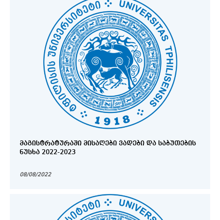
ᲛᲐᲒᲘᲡᲢᲠᲐᲢᲣᲠᲐᲨᲘ ᲛᲘᲡᲐᲦᲔᲑᲘ ᲕᲐᲓᲔᲑᲘ ᲓᲐ ᲡᲐᲑᲣᲗᲔᲑᲘᲡ
ᲜᲣᲡᲮᲐ 2022-2023
08/08/2022