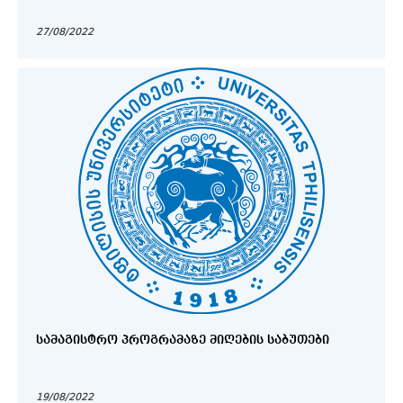
27/08/2022
ᲡᲐᲛᲐᲒᲘᲡᲢᲠᲝ ᲞᲠᲝᲒᲠᲐᲛᲐᲖᲔ ᲛᲘᲦᲔᲑᲘᲡ ᲡᲐᲑᲣᲗᲔᲑᲘ
19/08/2022