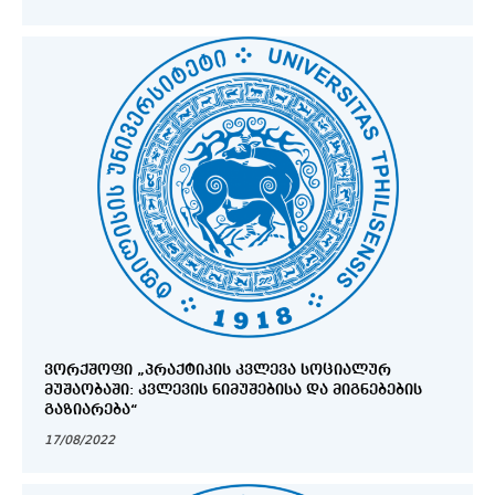
ᲕᲝᲠᲥᲨᲝᲤᲘ „ᲞᲠᲐᲥᲢᲘᲙᲘᲡ ᲙᲕᲚᲔᲕᲐ ᲡᲝᲪᲘᲐᲚᲣᲠ
ᲛᲣᲨᲐᲝᲑᲐᲨᲘ: ᲙᲕᲚᲔᲕᲘᲡ ᲜᲘᲛᲣᲨᲔᲑᲘᲡᲐ ᲓᲐ ᲛᲘᲒᲜᲔᲑᲔᲑᲘᲡ
ᲒᲐᲖᲘᲐᲠᲔᲑᲐ“
17/08/2022