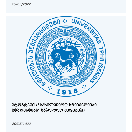
25/05/2022
ᲞᲠᲝᲒᲠᲐᲛᲘᲡ "ᲡᲐᲮᲔᲚᲛᲬᲘᲤᲝ ᲡᲢᲘᲞᲔᲜᲓᲘᲔᲑᲘ
ᲡᲢᲣᲓᲔᲜᲢᲔᲑᲡ" ᲡᲐᲑᲝᲚᲝᲝ ᲨᲔᲓᲔᲒᲔᲑᲘ
20/05/2022