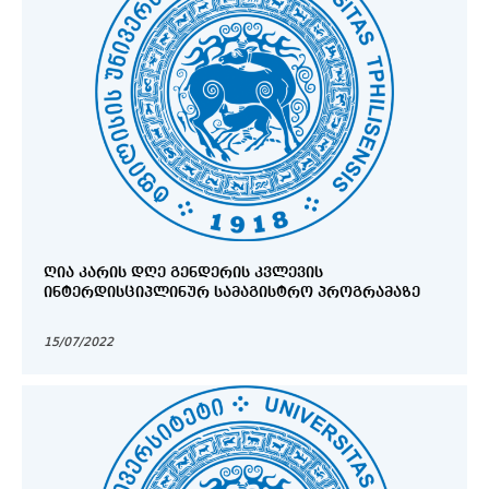
ᲦᲘᲐ ᲙᲐᲠᲘᲡ ᲓᲦᲔ ᲒᲔᲜᲓᲔᲠᲘᲡ ᲙᲕᲚᲔᲕᲘᲡ
ᲘᲜᲢᲔᲠᲓᲘᲡᲪᲘᲞᲚᲘᲜᲣᲠ ᲡᲐᲛᲐᲒᲘᲡᲢᲠᲝ ᲞᲠᲝᲒᲠᲐᲛᲐᲖᲔ
15/07/2022