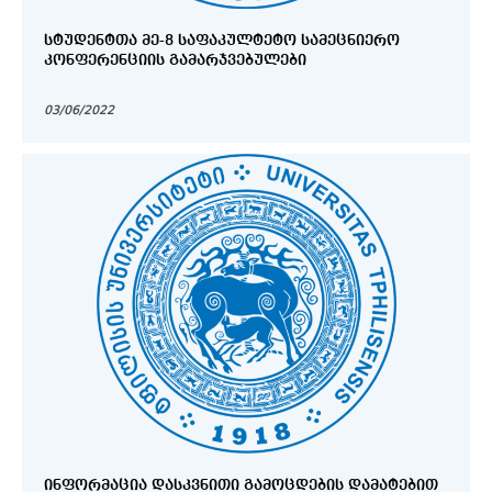
ᲡᲢᲣᲓᲔᲜᲢᲗᲐ ᲛᲔ-8 ᲡᲐᲤᲐᲙᲣᲚᲢᲔᲢᲝ ᲡᲐᲛᲔᲪᲜᲘᲔᲠᲝ
ᲙᲝᲜᲤᲔᲠᲔᲜᲪᲘᲘᲡ ᲒᲐᲛᲐᲠᲯᲕᲔᲑᲣᲚᲔᲑᲘ
03/06/2022
ᲘᲜᲤᲝᲠᲛᲐᲪᲘᲐ ᲓᲐᲡᲙᲕᲜᲘᲗᲘ ᲒᲐᲛᲝᲪᲓᲔᲑᲘᲡ ᲓᲐᲛᲐᲢᲔᲑᲘᲗ