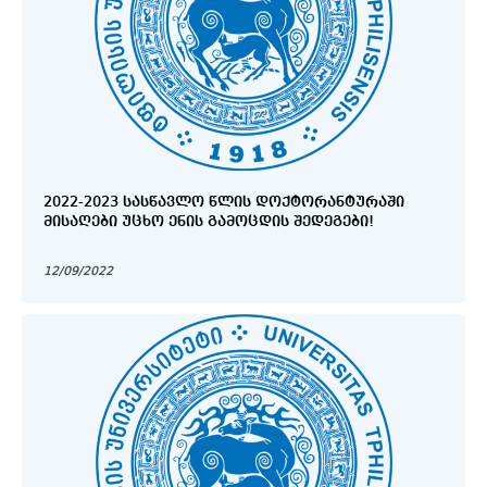
2022-2023 ᲡᲐᲡᲬᲐᲕᲚᲝ ᲬᲚᲘᲡ ᲓᲝᲥᲢᲝᲠᲐᲜᲢᲣᲠᲐᲨᲘ
ᲛᲘᲡᲐᲦᲔᲑᲘ ᲣᲪᲮᲝ ᲔᲜᲘᲡ ᲒᲐᲛᲝᲪᲓᲘᲡ ᲨᲔᲓᲔᲒᲔᲑᲘ!
12/09/2022