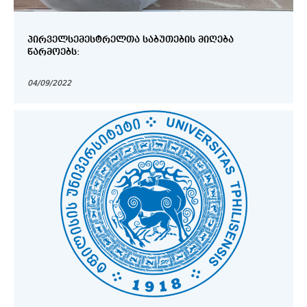
ᲞᲘᲠᲕᲔᲚᲡᲔᲛᲔᲡᲢᲠᲔᲚᲗᲐ ᲡᲐᲑᲣᲗᲔᲑᲘᲡ ᲛᲘᲦᲔᲑᲐ
ᲬᲐᲠᲛᲝᲔᲑᲡ:
04/09/2022