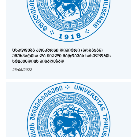
ᲪᲮᲐᲓᲓᲔᲑᲐ ᲙᲝᲜᲙᲣᲠᲡᲘ ᲓᲘᲛᲘᲢᲠᲘ (ᲐᲠᲖᲐᲧᲐᲜ)
ᲔᲛᲣᲮᲕᲐᲠᲘᲡᲐ ᲓᲐ ᲟᲘᲣᲚᲘ ᲨᲐᲠᲢᲐᲕᲐᲡ ᲡᲐᲮᲔᲚᲝᲑᲘᲡ
ᲡᲢᲘᲞᲔᲜᲓᲘᲘᲡ ᲛᲘᲡᲐᲦᲔᲑᲐᲓ
23/06/2022