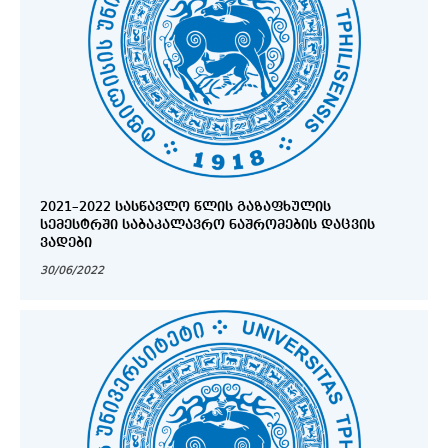
2021–2022 ᲡᲐᲡᲬᲐᲕᲚᲝ ᲬᲚᲘᲡ ᲒᲐᲖᲐᲤᲮᲣᲚᲘᲡ
ᲡᲔᲛᲔᲡᲢᲠᲨᲘ ᲡᲐᲑᲐᲙᲐᲚᲐᲕᲠᲝ ᲜᲐᲨᲠᲝᲛᲔᲑᲘᲡ ᲓᲐᲪᲕᲘᲡ
ᲕᲐᲓᲔᲑᲘ
30/06/2022