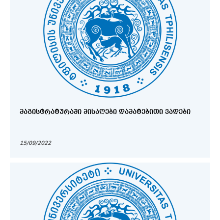
ᲛᲐᲒᲘᲡᲢᲠᲐᲢᲣᲠᲐᲨᲘ ᲛᲘᲡᲐᲦᲔᲑᲘ ᲓᲐᲛᲐᲢᲔᲑᲘᲗᲘ ᲕᲐᲓᲔᲑᲘ
15/09/2022