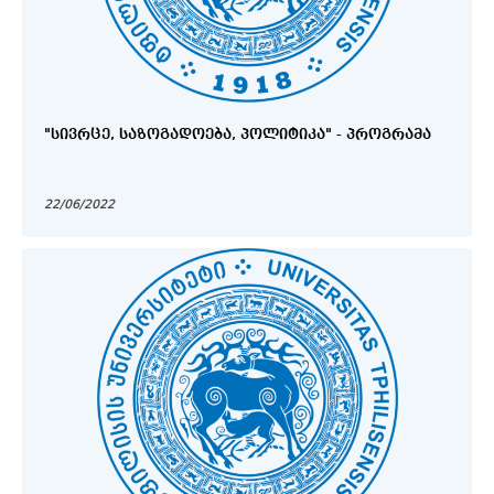
"ᲡᲘᲕᲠᲪᲔ, ᲡᲐᲖᲝᲒᲐᲓᲝᲔᲑᲐ, ᲞᲝᲚᲘᲢᲘᲙᲐ" - ᲞᲠᲝᲒᲠᲐᲛᲐ
22/06/2022