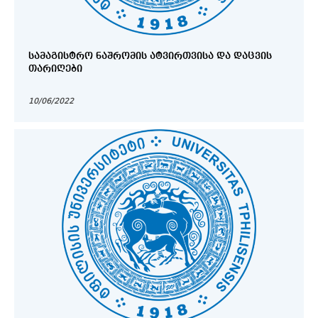
ᲡᲐᲛᲐᲒᲘᲡᲢᲠᲝ ᲜᲐᲨᲠᲝᲛᲘᲡ ᲐᲢᲕᲘᲠᲗᲕᲘᲡᲐ ᲓᲐ ᲓᲐᲪᲕᲘᲡ
ᲗᲐᲠᲘᲦᲔᲑᲘ
10/06/2022