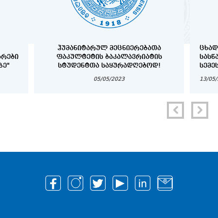
ᲰᲣᲛᲐᲜᲘᲢᲐᲠᲣᲚ ᲛᲔᲪᲜᲘᲔᲠᲔᲑᲐᲗᲐ
ᲪᲮᲐᲓ
ᲑᲠᲔᲑᲘ
ᲤᲐᲙᲣᲚᲢᲔᲢᲘᲡ ᲑᲐᲙᲐᲚᲐᲕᲠᲘᲐᲢᲘᲡ
ᲡᲐᲡᲬ
ᲖᲔ"
ᲡᲢᲣᲓᲔᲜᲢᲗᲐ ᲡᲐᲧᲣᲠᲐᲓᲦᲔᲑᲝᲓ!
ᲡᲔᲛᲔ
„ᲡᲐᲮ
05/05/2023
13/05
ᲡᲢᲣᲓ
ᲡᲢᲘᲞ