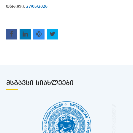
თარიღი:
27/05/2026
ᲛᲡᲒᲐᲕᲡᲘ ᲡᲘᲐᲮᲚᲔᲔᲑᲘ