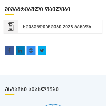
ᲛᲘᲛᲐᲒᲠᲔᲑᲣᲚᲘ ᲤᲐᲘᲚᲔᲑᲘ
სტიპენდიანტები 2025 გაზაფხული - შედეგები.pdf
ᲛᲡᲒᲐᲕᲡᲘ ᲡᲘᲐᲮᲚᲔᲔᲑᲘ