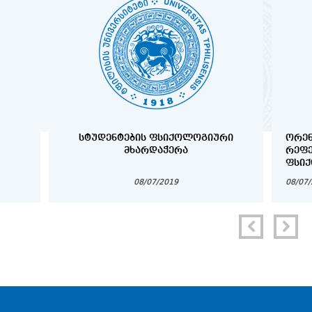
ᲡᲢᲣᲓᲔᲜᲢᲔᲑᲘᲡ ᲤᲡᲘᲥᲝᲚᲝᲒᲘᲣᲠᲘ
ᲝᲠᲔᲜ
ᲛᲮᲐᲠᲓᲐᲭᲔᲠᲐ
ᲠᲔᲤ
ᲤᲡᲘᲥ
ᲜᲝᲛᲠ
08/07/2019
08/07