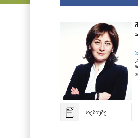
პ
პ
კ
მ
ე
რეზიუმე