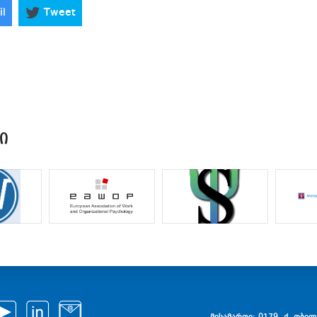
il
Tweet
Ი