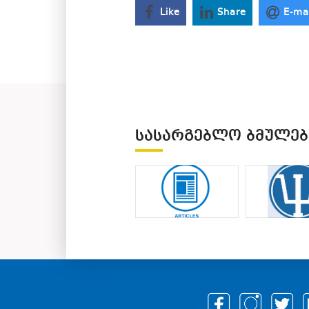
Like
Share
E-ma
ᲡᲐᲡᲐᲠᲒᲔᲑᲚᲝ ᲑᲛᲣᲚᲔᲑ