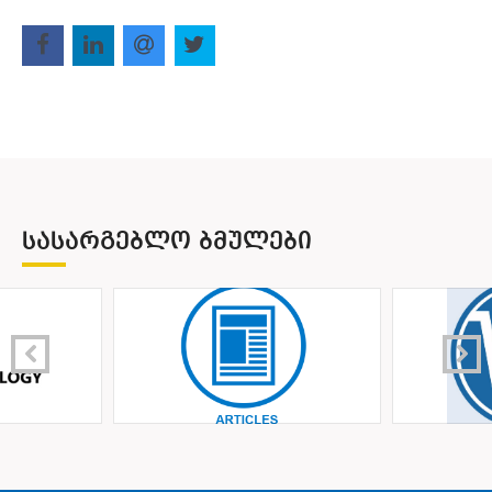
ᲡᲐᲡᲐᲠᲒᲔᲑᲚᲝ ᲑᲛᲣᲚᲔᲑᲘ