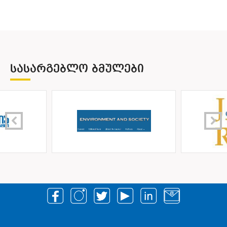
ᲡᲐᲡᲐᲠᲒᲔᲑᲚᲝ ᲑᲛᲣᲚᲔᲑᲘ