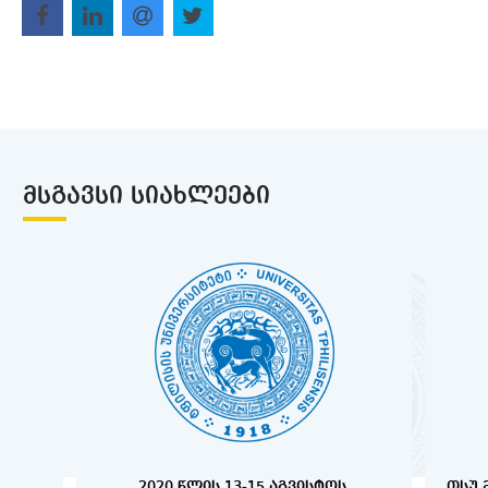
ᲛᲡᲒᲐᲕᲡᲘ ᲡᲘᲐᲮᲚᲔᲔᲑᲘ
2020 ᲬᲚᲘᲡ 13-15 ᲐᲒᲕᲘᲡᲢᲝᲡ,
ᲗᲡᲣ 