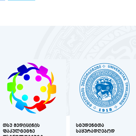
ᲗᲡᲣ ᲛᲔᲓᲘᲪᲘᲜᲘᲡ
ᲡᲢᲣᲓᲔᲜᲢᲗᲐ
ᲤᲐᲙᲣᲚᲢᲔᲢᲖᲔ
ᲡᲐᲧᲣᲠᲐᲓᲦᲔᲑᲝᲓ