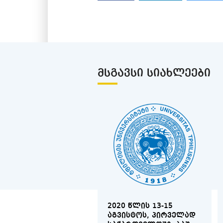
ᲛᲡᲒᲐᲕᲡᲘ ᲡᲘᲐᲮᲚᲔᲔᲑᲘ
2020 ᲬᲚᲘᲡ 13-15
ᲐᲒᲕᲘᲡᲢᲝᲡ, ᲞᲘᲠᲕᲔᲚᲐᲓ