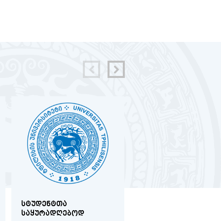
ᲡᲢᲣᲓᲔᲜᲢᲗᲐ
ᲛᲔᲓᲘᲪᲘᲜᲘᲡ
ᲡᲐᲧᲣᲠᲐᲓᲦᲔᲑᲝᲓ
ᲤᲐᲙᲣᲚᲢᲔᲢᲖᲔ