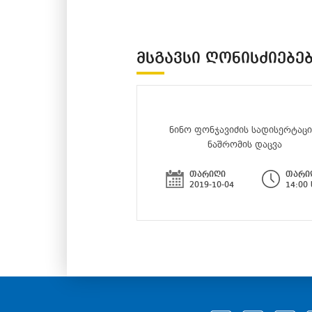
ᲛᲡᲒᲐᲕᲡᲘ ᲦᲝᲜᲘᲡᲫᲘᲔᲑᲔ
ნინო ფონჯავიძის სადისერტაც
ნაშრომის დაცვა
თარიღი
თარი
2019-10-04
14:00