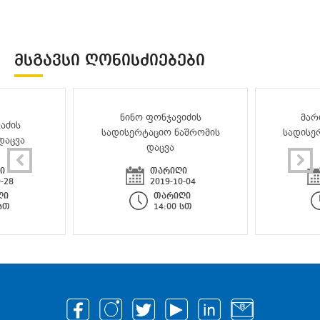
ᲛᲡᲒᲐᲕᲡᲘ ᲦᲝᲜᲘᲡᲫᲘᲔᲑᲔᲑᲘ
ნინო ფონჯავიძის
მარ
აძის
სადისერტაციო ნაშრომის
სადისე
დაცვა
დაცვა
ი
თარიღი
-28
2019-10-04
ღი
თარიღი
 სთ
14:00 სთ