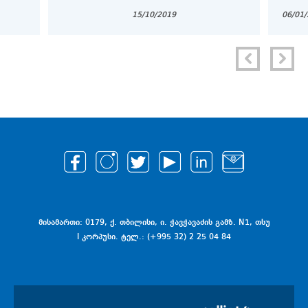
ᲞᲠᲝᲑᲚᲔᲛᲐ ᲓᲐ ᲐᲛᲝᲪᲐᲜᲐ"
ᲞᲠᲝᲒ
15/10/2019
06/01
COPY
მისამართი: 0179, ქ. თბილისი, ი. ჭავჭავაძის გამზ. N1, თსუ
I კორპუსი. ტელ.: (+995 32) 2 25 04 84