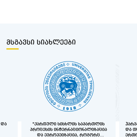
ᲛᲡᲒᲐᲕᲡᲘ ᲡᲘᲐᲮᲚᲔᲔᲑᲘ
 ᲓᲐ
"ᲥᲐᲠᲗᲣᲚᲘ ᲡᲘᲡᲮᲚᲘᲡ ᲡᲐᲛᲐᲠᲗᲚᲘᲡ
ᲰᲐᲠᲕ
ᲞᲠᲝᲪᲔᲡᲘᲡ ᲘᲜᲢᲔᲠᲜᲐᲪᲘᲝᲜᲐᲚᲘᲖᲐᲪᲘᲐ
ᲓᲐ Თ
ᲓᲐ ᲔᲕᲠᲝᲞᲔᲘᲖᲐᲪᲘᲐ, ᲠᲝᲒᲝᲠᲪ
ᲔᲠᲗᲝ