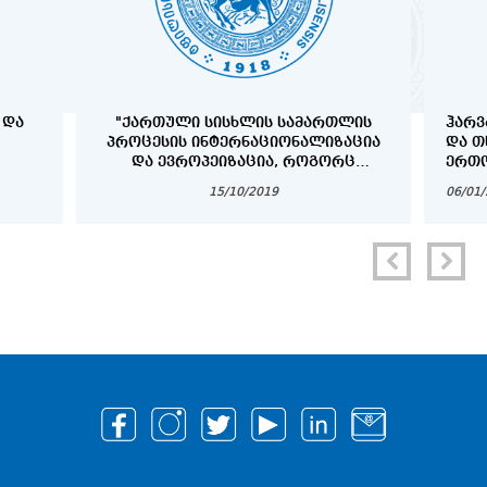
 ᲓᲐ
"ᲥᲐᲠᲗᲣᲚᲘ ᲡᲘᲡᲮᲚᲘᲡ ᲡᲐᲛᲐᲠᲗᲚᲘᲡ
ᲰᲐᲠᲕ
ᲞᲠᲝᲪᲔᲡᲘᲡ ᲘᲜᲢᲔᲠᲜᲐᲪᲘᲝᲜᲐᲚᲘᲖᲐᲪᲘᲐ
ᲓᲐ Თ
ᲓᲐ ᲔᲕᲠᲝᲞᲔᲘᲖᲐᲪᲘᲐ, ᲠᲝᲒᲝᲠᲪ
ᲔᲠᲗᲝ
ᲞᲠᲝᲑᲚᲔᲛᲐ ᲓᲐ ᲐᲛᲝᲪᲐᲜᲐ"
ᲞᲠᲝᲒ
15/10/2019
06/01
COPY