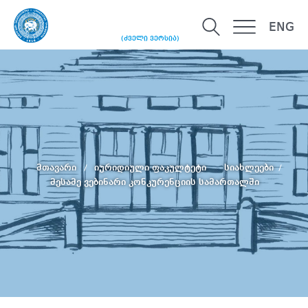
ENG
(ძველი ვერსია)
მთავარი
იურიდიული ფაკულტეტი
სიახლეები
მესამე ვებინარი კონკურენციის სამართალში