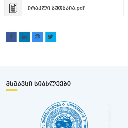
ირაკლი ბუთბაია.pdf
ᲛᲡᲒᲐᲕᲡᲘ ᲡᲘᲐᲮᲚᲔᲔᲑᲘ