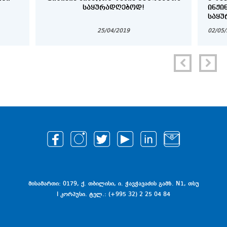
ᲡᲐᲧᲣᲠᲐᲓᲦᲔᲑᲝᲓ!
ᲘᲜᲟᲘ
ᲡᲐᲧᲣ
25/04/2019
02/05
მისამართი: 0179, ქ. თბილისი, ი. ჭავჭავაძის გამზ. N1, თსუ
I კორპუსი. ტელ.: (+995 32) 2 25 04 84