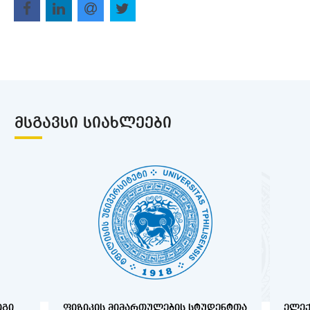
ᲛᲡᲒᲐᲕᲡᲘ ᲡᲘᲐᲮᲚᲔᲔᲑᲘ
ᲘᲒᲘ
ᲤᲘᲖᲘᲙᲘᲡ ᲛᲘᲛᲐᲠᲗᲣᲚᲔᲑᲘᲡ ᲡᲢᲣᲓᲔᲜᲢᲗᲐ
ᲔᲚᲔ