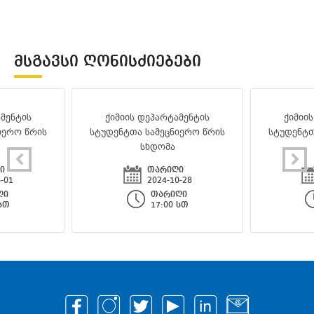
ᲛᲡᲒᲐᲕᲡᲘ ᲦᲝᲜᲘᲡᲫᲘᲔᲑᲔᲑᲘ
მენტის
ქიმიის დეპარტამენტის
ქიმიი
იერო წრის
სტუდენტთა სამეცნიერო წრის
სტუდენტთ
სხდომა
ი
თარიღი
-01
2024-10-28
ღი
თარიღი
 სთ
17:00 სთ