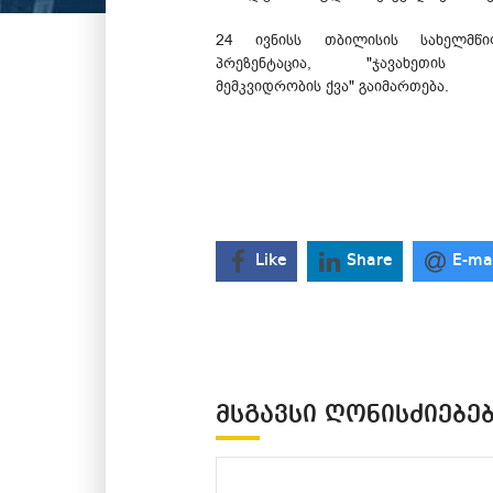
24 ივნისს თბილისის სახელმწი
პრეზენტაცია, "ჯავახეთის ბ
მემკვიდრობის ქვა" გაიმართება.
Like
Share
E-ma
ᲛᲡᲒᲐᲕᲡᲘ ᲦᲝᲜᲘᲡᲫᲘᲔᲑᲔ