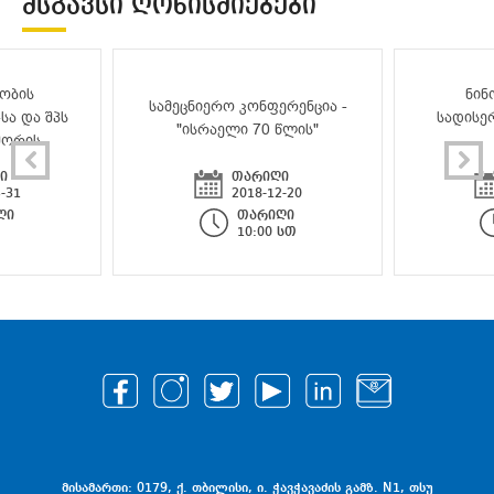
ᲛᲡᲒᲐᲕᲡᲘ ᲦᲝᲜᲘᲡᲫᲘᲔᲑᲔᲑᲘ
ობის
ნინ
სამეცნიერო კონფერენცია -
სა და შპს
სადისე
"ისრაელი 70 წლის"
შორის
ი
თარიღი
-31
2018-12-20
ღი
თარიღი
10:00 სთ
მისამართი: 0179, ქ. თბილისი, ი. ჭავჭავაძის გამზ. N1, თსუ