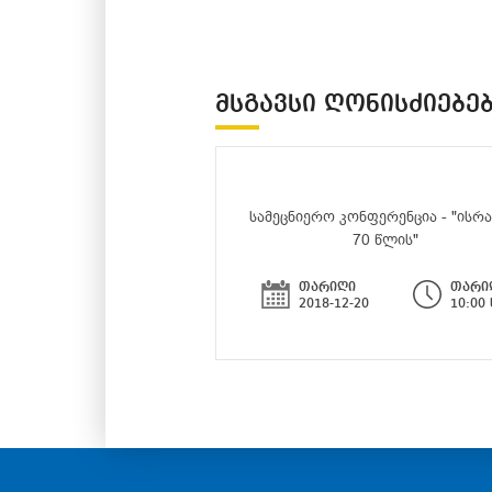
ᲛᲡᲒᲐᲕᲡᲘ ᲦᲝᲜᲘᲡᲫᲘᲔᲑᲔ
სამეცნიერო კონფერენცია - "ისრ
70 წლის"
თარიღი
თარი
2018-12-20
10:00