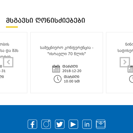
ᲛᲡᲒᲐᲕᲡᲘ ᲦᲝᲜᲘᲡᲫᲘᲔᲑᲔᲑᲘ
ობის
ნინ
სამეცნიერო კონფერენცია -
სა და შპს
სადისე
"ისრაელი 70 წლის"
შორის
ი
თარიღი
-31
2018-12-20
ღი
თარიღი
10:00 სთ