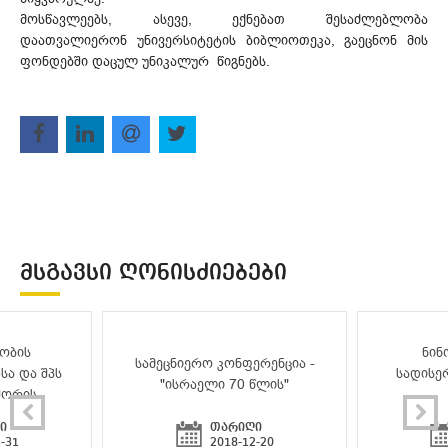
მოსწავლეებს, ასევე, ექნებათ შესაძლებლობა
დაათვალიერონ უნივერსიტეტის ბიბლიოთეკა, გაეცნონ მის
ფონდებში დაცულ უნიკალურ წიგნებს.
ᲛᲡᲒᲐᲕᲡᲘ ᲦᲝᲜᲘᲡᲫᲘᲔᲑᲔᲑᲘ
ობის
ნინ
სამეცნიერო კონფერენცია -
სა და შპს
სადისე
"ისრაელი 70 წლის"
შორის
ი
თარიღი
-31
2018-12-20