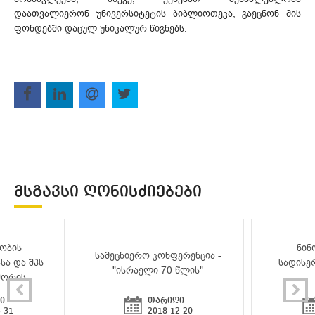
დაათვალიერონ უნივერსიტეტის ბიბლიოთეკა, გაეცნონ მის
ფონდებში დაცულ უნიკალურ წიგნებს.
ᲛᲡᲒᲐᲕᲡᲘ ᲦᲝᲜᲘᲡᲫᲘᲔᲑᲔᲑᲘ
ობის
ნინ
სამეცნიერო კონფერენცია -
სა და შპს
სადისე
"ისრაელი 70 წლის"
შორის
ი
თარიღი
-31
2018-12-20