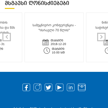
ᲛᲡᲒᲐᲕᲡᲘ ᲦᲝᲜᲘᲡᲫᲘᲔᲑᲔᲑᲘ
ობის
ნინ
სამეცნიერო კონფერენცია -
სა და შპს
სადისე
"ისრაელი 70 წლის"
შორის
ი
თარიღი
-31
2018-12-20
ღი
თარიღი
10:00 სთ