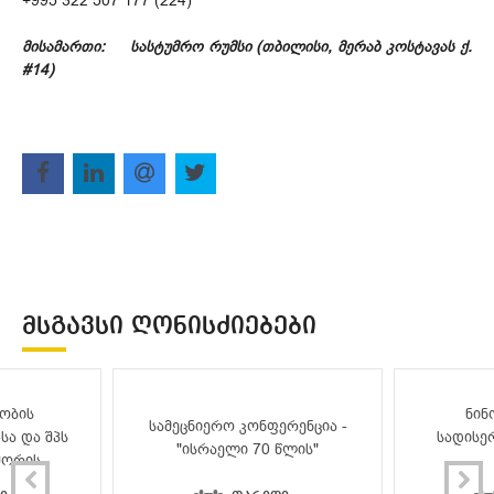
+995 322 507 177 (224)
მისამართი:
სასტუმრო რუმსი (თბილისი, მერაბ კოსტავას ქ.
#14)
ᲛᲡᲒᲐᲕᲡᲘ ᲦᲝᲜᲘᲡᲫᲘᲔᲑᲔᲑᲘ
ობის
ნინ
სამეცნიერო კონფერენცია -
სა და შპს
სადისე
"ისრაელი 70 წლის"
შორის