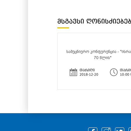
ᲛᲡᲒᲐᲕᲡᲘ ᲦᲝᲜᲘᲡᲫᲘᲔᲑᲔ
სამეცნიერო კონფერენცია - "ისრ
70 წლის"
თარიღი
თარი
2018-12-20
10:00