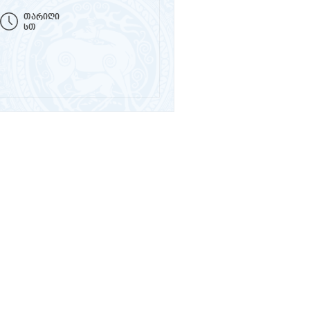
თარიღი
სთ