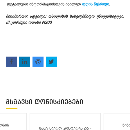
დეტალური ინფორმაციისთვის იხილეთ
დღის წესრიგი
.
მისამართი: ადგილი: თბილისის სახელმწიფო უნივერსიტეტი,
III კორპუსი ოთახი N203
ᲛᲡᲒᲐᲕᲡᲘ ᲦᲝᲜᲘᲡᲫᲘᲔᲑᲔᲑᲘ
ობის
ნინ
სამეცნიერო კონფერენცია -