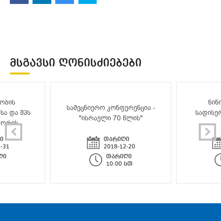
ᲛᲡᲒᲐᲕᲡᲘ ᲦᲝᲜᲘᲡᲫᲘᲔᲑᲔᲑᲘ
ობის
ნინ
სამეცნიერო კონფერენცია -
სა და შპს
სადისე
"ისრაელი 70 წლის"
შორის
ი
თარიღი
-31
2018-12-20
ღი
თარიღი
10:00 სთ