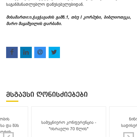
საგანმანათლებლო დაწესებულებიდან.
მისამართი:ი.ჭავჭავაძის გამზ.1, თსუ I კორპუსი, ბიბლიოთეკა,
მარო მაყაშვილის დარბაზი.
ᲛᲡᲒᲐᲕᲡᲘ ᲦᲝᲜᲘᲡᲫᲘᲔᲑᲔᲑᲘ
ობის
ნინ
სამეცნიერო კონფერენცია -
სა და შპს
სადისე
"ისრაელი 70 წლის"
შორის