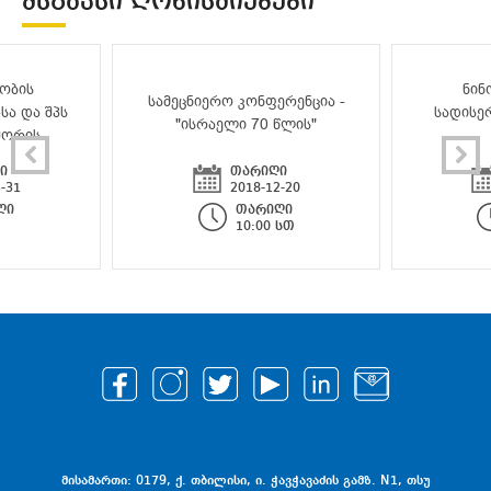
ᲛᲡᲒᲐᲕᲡᲘ ᲦᲝᲜᲘᲡᲫᲘᲔᲑᲔᲑᲘ
ობის
ნინ
სამეცნიერო კონფერენცია -
სა და შპს
სადისე
"ისრაელი 70 წლის"
შორის
ი
თარიღი
-31
2018-12-20
ღი
თარიღი
10:00 სთ
მისამართი: 0179, ქ. თბილისი, ი. ჭავჭავაძის გამზ. N1, თსუ