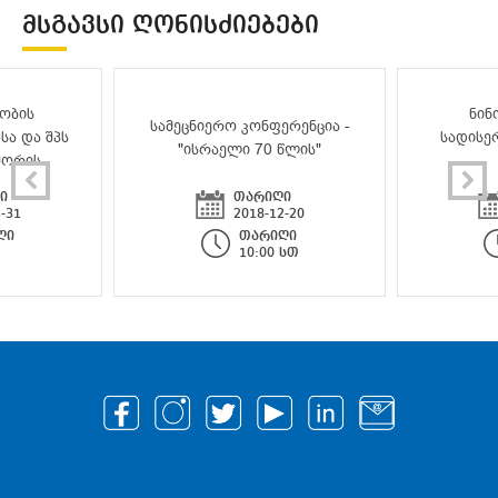
ᲛᲡᲒᲐᲕᲡᲘ ᲦᲝᲜᲘᲡᲫᲘᲔᲑᲔᲑᲘ
ობის
ნინ
სამეცნიერო კონფერენცია -
სა და შპს
სადისე
"ისრაელი 70 წლის"
შორის
ი
თარიღი
-31
2018-12-20
ღი
თარიღი
10:00 სთ