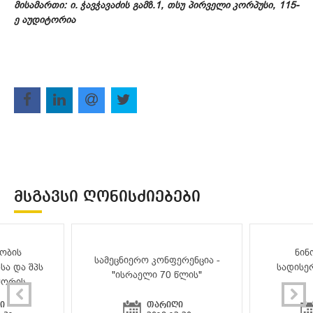
მისამართი: ი. ჭავჭავაძის გამზ.1, თსუ პირველი კორპუსი, 115-
ე აუდიტორია
ᲛᲡᲒᲐᲕᲡᲘ ᲦᲝᲜᲘᲡᲫᲘᲔᲑᲔᲑᲘ
ობის
ნინ
სამეცნიერო კონფერენცია -
სა და შპს
სადისე
"ისრაელი 70 წლის"
შორის
ი
თარიღი