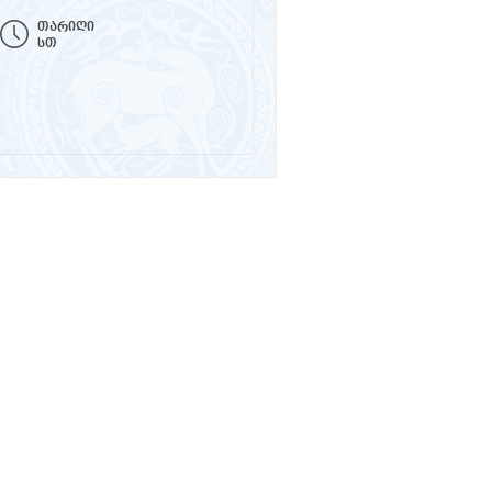
თარიღი
სთ