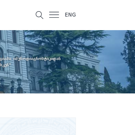
ENG
იაში: იმუნოდიაგნოსტიკიდან
სკენ"