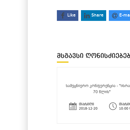
Like
Share
E-ma
ᲛᲡᲒᲐᲕᲡᲘ ᲦᲝᲜᲘᲡᲫᲘᲔᲑᲔ
სამეცნიერო კონფერენცია - "ისრ
70 წლის"
თარიღი
თარი
2018-12-20
10:00