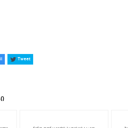
il
Tweet
ᲑᲘ