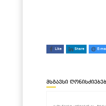
Like
Share
E-ma
ᲛᲡᲒᲐᲕᲡᲘ ᲦᲝᲜᲘᲡᲫᲘᲔᲑᲔ