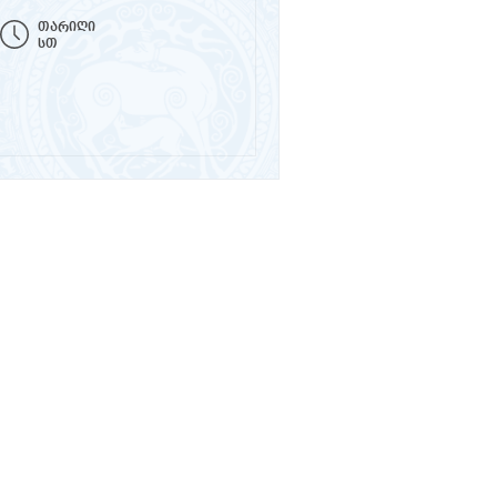
თარიღი
სთ