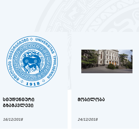
ᲡᲢᲣᲓᲔᲜᲢᲣᲠᲘ
ᲛᲝᲑᲘᲚᲝᲑᲐ
ᲒᲖᲐᲛᲙᲕᲚᲔᲕᲘ
16/12/2018
24/12/2018