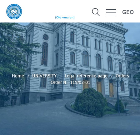
GEO
(Old version)
Home
UNIVERSITY
Legal reference page
Orders
Order N:: 119/02-01