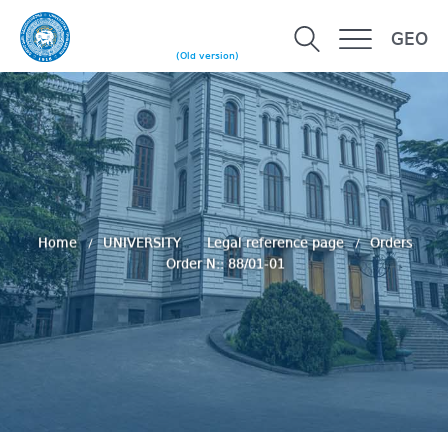
GEO
(Old version)
Home
UNIVERSITY
Legal reference page
Orders
Order N:: 88/01-01