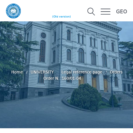
GEO
(Old version)
Home
UNIVERSITY
Legal reference page
Orders
Order N:: 160/01-04