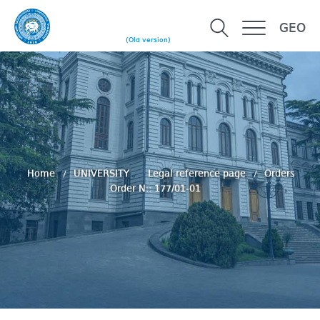
GEO
(Old version)
Home
UNIVERSITY
Legal reference page
Orders
Order N:: 177/01-01