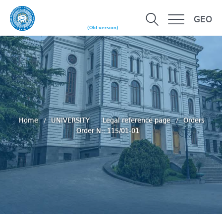
GEO
(Old version)
Home
UNIVERSITY
Legal reference page
Orders
Order N:: 115/01-01