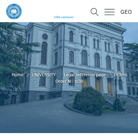
GEO
(Old version)
Home
UNIVERSITY
Legal reference page
Orders
Order N:: 5/30