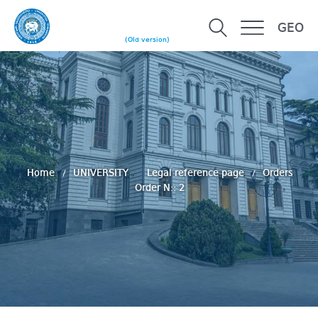
GEO
(Old version)
Home
UNIVERSITY
Legal reference page
Orders
Order N:: 2