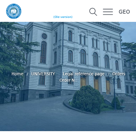
GEO
(Old version)
Home
UNIVERSITY
Legal reference page
Orders
Order N::